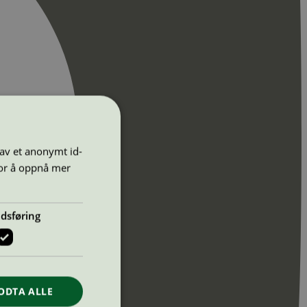
 av et anonymt id-
for å oppnå mer
dsføring
ODTA ALLE