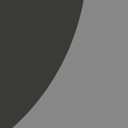
spørsel på et
og kampanjedata for
ics. Den lagrer og
ukes til å telle og