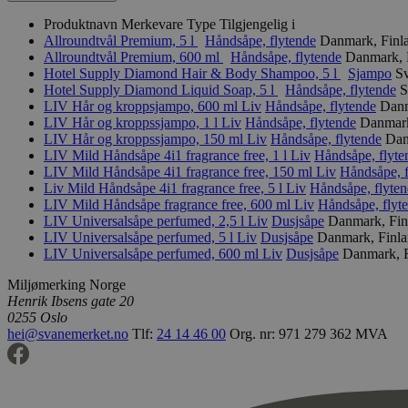
Produktnavn
Merkevare
Type
Tilgjengelig i
Allroundtvål Premium, 5 l
Håndsåpe, flytende
Danmark, Finla
Allroundtvål Premium, 600 ml
Håndsåpe, flytende
Danmark, F
Hotel Supply Diamond Hair & Body Shampoo, 5 l
Sjampo
Sv
Hotel Supply Diamond Liquid Soap, 5 l
Håndsåpe, flytende
S
LIV Hår og kroppsjampo, 600 ml
Liv
Håndsåpe, flytende
Danm
LIV Hår og kroppssjampo, 1 l
Liv
Håndsåpe, flytende
Danmark
LIV Hår og kroppssjampo, 150 ml
Liv
Håndsåpe, flytende
Dan
LIV Mild Håndsåpe 4i1 fragrance free, 1 l
Liv
Håndsåpe, flyte
LIV Mild Håndsåpe 4i1 fragrance free, 150 ml
Liv
Håndsåpe, f
Liv Mild Håndsåpe 4i1 fragrance free, 5 l
Liv
Håndsåpe, flyte
LIV Mild Håndsåpe fragrance free, 600 ml
Liv
Håndsåpe, flyt
LIV Universalsåpe perfumed, 2,5 l
Liv
Dusjsåpe
Danmark, Fin
LIV Universalsåpe perfumed, 5 l
Liv
Dusjsåpe
Danmark, Finla
LIV Universalsåpe perfumed, 600 ml
Liv
Dusjsåpe
Danmark, F
Miljømerking Norge
Henrik Ibsens gate 20
0255 Oslo
hei@svanemerket.no
Tlf:
24 14 46 00
Org. nr: 971 279 362 MVA