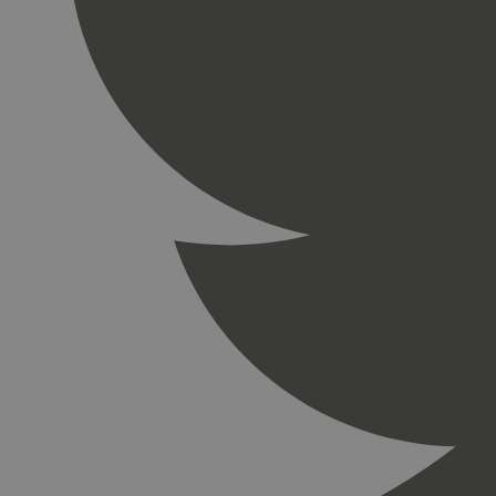
_gid
_ga_PHYYHD0E0G