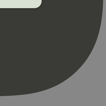
ontoadministrasjon.
re begynnelsen på
er. Den inneholder
re begynnelsen på
er. Den inneholder