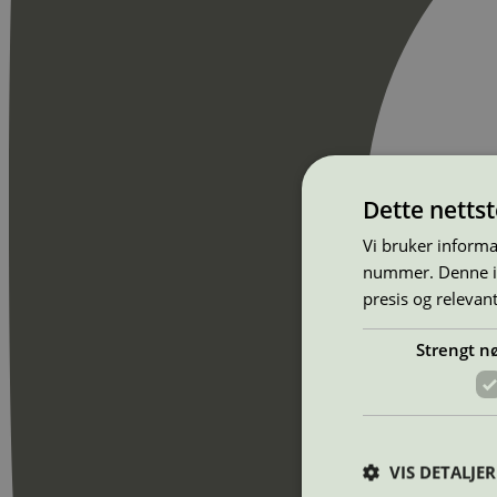
Dette netts
Vi bruker informa
nummer. Denne ide
presis og relevan
Strengt n
VIS DETALJER