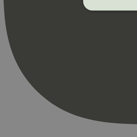
Strengt nødvendige i
Nettstedet kan ikke b
Navn
_hjAbsoluteSession
_hjFirstSeen
pageviewCount
nelapi-product-archi
nelapi-last-visited-