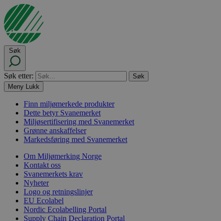
Søk
Søk etter:
Meny
Lukk
Finn miljømerkede produkter
Dette betyr Svanemerket
Miljøsertifisering med Svanemerket
Grønne anskaffelser
Markedsføring med Svanemerket
Om Miljømerking Norge
Kontakt oss
Svanemerkets krav
Nyheter
Logo og retningslinjer
EU Ecolabel
Nordic Ecolabelling Portal
Supply Chain Declaration Portal