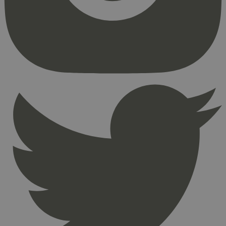
Strengt nødvendige informasjonskapsler tillater
kjernefunksjoner på nettstedet, som
brukerinnlogging og kontoadministrasjon.
Nettstedet kan ikke brukes riktig uten strengt
nødvendige informasjonskapsler.
Provider
/
Navn
Utløpsdato
Domene
_hjAbsoluteSessionInProgress
29
Hotjar Ltd
minutter
.svanemerket.no
54
sekunder
_hjFirstSeen
29
Hotjar Ltd
minutter
.svanemerket.no
54
sekunder
pageviewCount
.svanemerket.no
Sesjon
nelapi-product-archive-filters
svanemerket.no
4 dager 4
timer