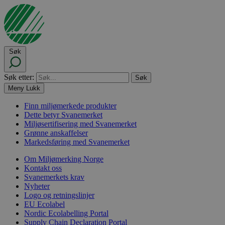
Søk
Søk etter:
Meny
Lukk
Finn miljømerkede produkter
Dette betyr Svanemerket
Miljøsertifisering med Svanemerket
Grønne anskaffelser
Markedsføring med Svanemerket
Om Miljømerking Norge
Kontakt oss
Svanemerkets krav
Nyheter
Logo og retningslinjer
EU Ecolabel
Nordic Ecolabelling Portal
Supply Chain Declaration Portal