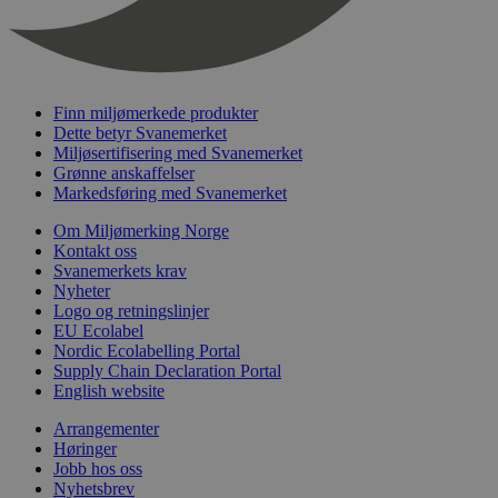
nelapi-last-visited-category
svanemerket.no
4 dager 4
timer
wordpress_test_cookie
Sesjon
Automattic
Inc.
svanemerket.no
Finn miljømerkede produkter
Dette betyr Svanemerket
Miljøsertifisering med Svanemerket
Grønne anskaffelser
_hjIncludedInPageviewSample
2 minutter
Hotjar Ltd
Markedsføring med Svanemerket
svanemerket.no
Om Miljømerking Norge
Kontakt oss
Svanemerkets krav
Nyheter
Logo og retningslinjer
EU Ecolabel
Nordic Ecolabelling Portal
Supply Chain Declaration Portal
English website
Provider
/
Navn
Utløpsdato
Beskrivelse
Domene
Arrangementer
Høringer
_gat_UA-
.svanemerket.no
54
Dette er en 
Provider
/
Navn
Utløpsdato
Beskrivels
Jobb hos oss
33776333-1
sekunder
informasjons
Domene
Google Analyt
Nyhetsbrev