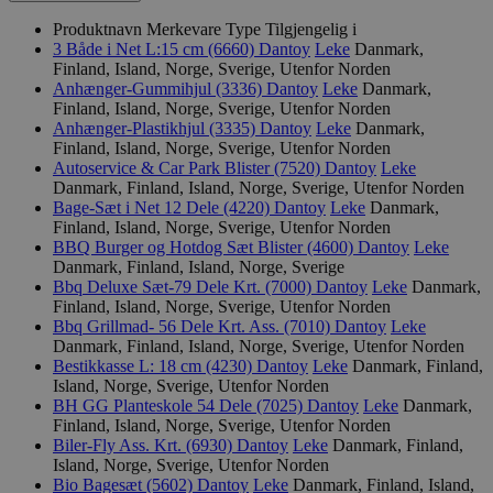
Produktnavn
Merkevare
Type
Tilgjengelig i
3 Både i Net L:15 cm (6660)
Dantoy
Leke
Danmark,
Finland, Island, Norge, Sverige, Utenfor Norden
Anhænger-Gummihjul (3336)
Dantoy
Leke
Danmark,
Finland, Island, Norge, Sverige, Utenfor Norden
Anhænger-Plastikhjul (3335)
Dantoy
Leke
Danmark,
Finland, Island, Norge, Sverige, Utenfor Norden
Autoservice & Car Park Blister (7520)
Dantoy
Leke
Danmark, Finland, Island, Norge, Sverige, Utenfor Norden
Bage-Sæt i Net 12 Dele (4220)
Dantoy
Leke
Danmark,
Finland, Island, Norge, Sverige, Utenfor Norden
BBQ Burger og Hotdog Sæt Blister (4600)
Dantoy
Leke
Danmark, Finland, Island, Norge, Sverige
Bbq Deluxe Sæt-79 Dele Krt. (7000)
Dantoy
Leke
Danmark,
Finland, Island, Norge, Sverige, Utenfor Norden
Bbq Grillmad- 56 Dele Krt. Ass. (7010)
Dantoy
Leke
Danmark, Finland, Island, Norge, Sverige, Utenfor Norden
Bestikkasse L: 18 cm (4230)
Dantoy
Leke
Danmark, Finland,
Island, Norge, Sverige, Utenfor Norden
BH GG Planteskole 54 Dele (7025)
Dantoy
Leke
Danmark,
Finland, Island, Norge, Sverige, Utenfor Norden
Biler-Fly Ass. Krt. (6930)
Dantoy
Leke
Danmark, Finland,
Island, Norge, Sverige, Utenfor Norden
Bio Bagesæt (5602)
Dantoy
Leke
Danmark, Finland, Island,