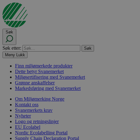
Søk
Søk etter:
Meny
Lukk
Finn miljømerkede produkter
Dette betyr Svanemerket
Miljøsertifisering med Svanemerket
Grønne anskaffelser
Markedsføring med Svanemerket
Om Miljømerking Norge
Kontakt oss
Svanemerkets krav
Nyheter
Logo og retningslinjer
EU Ecolabel
Nordic Ecolabelling Portal
Supply Chain Declaration Portal