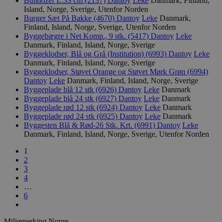
Bulldozer L:33 cm (2137)
Dantoy
Leke
Danmark, Finland,
_hjFirstSeen
29
Hotjar Ltd
Island, Norge, Sverige, Utenfor Norden
minutter
.svanemerket.no
Burger Sæt På Bakke (4670)
Dantoy
Leke
Danmark,
54
sekunder
Finland, Island, Norge, Sverige, Utenfor Norden
Byggebægre i Net Komp., 9 stk. (5417)
Dantoy
Leke
Danmark, Finland, Island, Norge, Sverige
Byggeklodser, Blå og Grå (Institution) (6993)
Dantoy
Leke
Danmark, Finland, Island, Norge, Sverige
pageviewCount
.svanemerket.no
Sesjon
Byggeklodser, Støvet Orange og Støvet Mørk Grøn (6994)
Dantoy
Leke
Danmark, Finland, Island, Norge, Sverige
nelapi-product-archive-filters
svanemerket.no
4 dager 4
Byggeplade blå 12 stk (6926)
Dantoy
Leke
Danmark
timer
Byggeplade blå 24 stk (6927)
Dantoy
Leke
Danmark
nelapi-last-visited-category
svanemerket.no
4 dager 4
Byggeplade rød 12 stk (6924)
Dantoy
Leke
Danmark
timer
Byggeplade rød 24 stk (6925)
Dantoy
Leke
Danmark
Byggesten Blå & Rød-26 Stk. Krt. (6991)
Dantoy
Leke
wordpress_test_cookie
Sesjon
Automattic
Inc.
Danmark, Finland, Island, Norge, Sverige, Utenfor Norden
svanemerket.no
1
2
3
_hjIncludedInPageviewSample
2 minutter
Hotjar Ltd
4
svanemerket.no
…
6
Miljømerking Norge