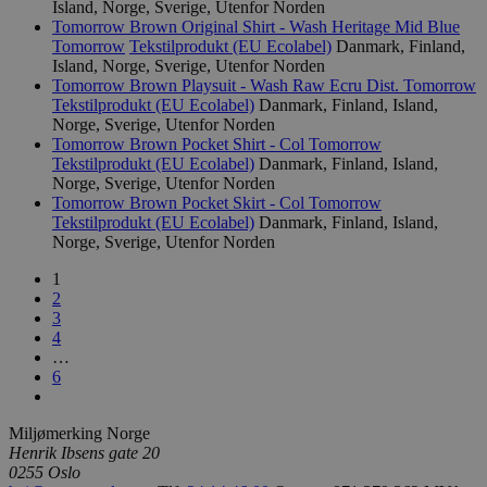
er relatert til
Island, Norge, Sverige, Utenfor Norden
sanntidsb
variant av _g
tredjepar
Tomorrow Brown Original Shirt - Wash Heritage Mid Blue
informasjon
Tomorrow
Tekstilprodukt (EU Ecolabel)
Danmark, Finland,
brukes til å 
VISITOR_INFO1_LIVE
5 måneder
Denne
Google LLC
mengden data
Island, Norge, Sverige, Utenfor Norden
4 uker
informasj
.youtube.com
Google på ne
Tomorrow Brown Playsuit - Wash Raw Ecru Dist.
Tomorrow
er satt av
høyt trafikk
å holde ov
Tekstilprodukt (EU Ecolabel)
Danmark, Finland, Island,
brukerpref
Norge, Sverige, Utenfor Norden
_hjid
11
Hotjar-infor
Hotjar Ltd
Youtube-v
måneder 4
Denne
.svanemerket.no
Tomorrow Brown Pocket Shirt - Col
Tomorrow
innebygd i
uker
informasjons
den kan o
Tekstilprodukt (EU Ecolabel)
Danmark, Finland, Island,
når kunden f
om besøk
Norge, Sverige, Utenfor Norden
en side med H
nettstedet
Den brukes t
Tomorrow Brown Pocket Skirt - Col
Tomorrow
nye eller 
tilfeldige br
Tekstilprodukt (EU Ecolabel)
Danmark, Finland, Island,
versjonen
for nettstede
Youtube-
Norge, Sverige, Utenfor Norden
Dette sikrer 
grensesnit
etterfølgend
samme side ti
1
YSC
Sesjon
Denne
Google LLC
samme bruke
2
informasj
.youtube.com
er satt av
3
_ga
2 år
Dette
Google LLC
å spore vi
4
informasjon
.svanemerket.no
innebygde
er knyttet ti
…
Universal Ana
6
iutk
5 måneder
Gjenkjenn
Issuu Inc.
en betydelig
3 uker
brukerens
.issuu.com
Googles mer
hvilke Iss
analysetjene
dokumente
informasjon
Miljømerking Norge
lest.
brukes til å s
Henrik Ibsens gate 20
brukere ved å
0255 Oslo
tilfeldig ge