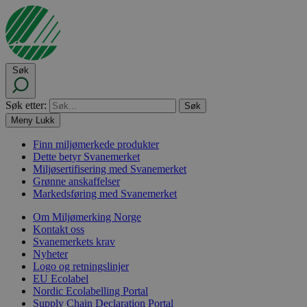
Søk
Søk etter:
Meny
Lukk
Finn miljømerkede produkter
Dette betyr Svanemerket
Miljøsertifisering med Svanemerket
Grønne anskaffelser
Markedsføring med Svanemerket
Om Miljømerking Norge
Kontakt oss
Svanemerkets krav
Nyheter
Logo og retningslinjer
EU Ecolabel
Nordic Ecolabelling Portal
Supply Chain Declaration Portal