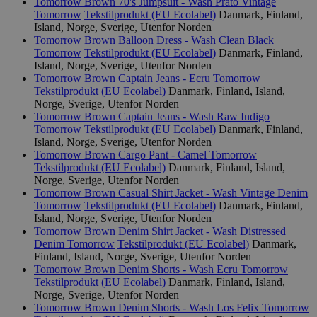
Tomorrow Brown 70's Jumpsuit - Wash Prato Vintage
nødvendige informasjonskapsler.
Tomorrow
Tekstilprodukt (EU Ecolabel)
Danmark, Finland,
Island, Norge, Sverige, Utenfor Norden
Provider
/
Navn
Utløpsdato
Domene
Tomorrow Brown Balloon Dress - Wash Clean Black
Tomorrow
Tekstilprodukt (EU Ecolabel)
Danmark, Finland,
_hjAbsoluteSessionInProgress
29
Hotjar Ltd
Island, Norge, Sverige, Utenfor Norden
minutter
.svanemerket.no
Tomorrow Brown Captain Jeans - Ecru
Tomorrow
54
sekunder
Tekstilprodukt (EU Ecolabel)
Danmark, Finland, Island,
Norge, Sverige, Utenfor Norden
Tomorrow Brown Captain Jeans - Wash Raw Indigo
Tomorrow
Tekstilprodukt (EU Ecolabel)
Danmark, Finland,
Island, Norge, Sverige, Utenfor Norden
_hjFirstSeen
29
Hotjar Ltd
Tomorrow Brown Cargo Pant - Camel
Tomorrow
minutter
.svanemerket.no
Tekstilprodukt (EU Ecolabel)
Danmark, Finland, Island,
54
sekunder
Norge, Sverige, Utenfor Norden
Tomorrow Brown Casual Shirt Jacket - Wash Vintage Denim
Tomorrow
Tekstilprodukt (EU Ecolabel)
Danmark, Finland,
Island, Norge, Sverige, Utenfor Norden
Tomorrow Brown Denim Shirt Jacket - Wash Distressed
pageviewCount
.svanemerket.no
Sesjon
Denim
Tomorrow
Tekstilprodukt (EU Ecolabel)
Danmark,
Finland, Island, Norge, Sverige, Utenfor Norden
nelapi-product-archive-filters
svanemerket.no
4 dager 4
Tomorrow Brown Denim Shorts - Wash Ecru
Tomorrow
timer
Tekstilprodukt (EU Ecolabel)
Danmark, Finland, Island,
nelapi-last-visited-category
svanemerket.no
4 dager 4
Norge, Sverige, Utenfor Norden
timer
Tomorrow Brown Denim Shorts - Wash Los Felix
Tomorrow