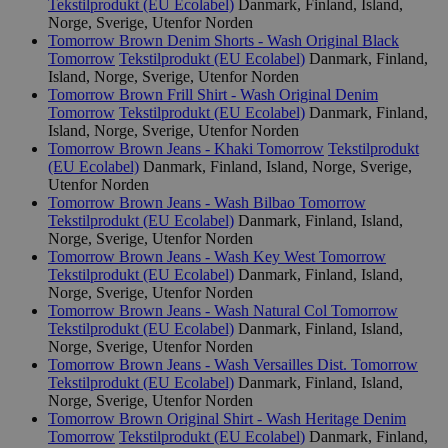
Tekstilprodukt (EU Ecolabel)
Danmark, Finland, Island,
wordpress_test_cookie
Sesjon
Automattic
Inc.
Norge, Sverige, Utenfor Norden
svanemerket.no
Tomorrow Brown Denim Shorts - Wash Original Black
Tomorrow
Tekstilprodukt (EU Ecolabel)
Danmark, Finland,
Island, Norge, Sverige, Utenfor Norden
Tomorrow Brown Frill Shirt - Wash Original Denim
_hjIncludedInPageviewSample
2 minutter
Hotjar Ltd
Tomorrow
Tekstilprodukt (EU Ecolabel)
Danmark, Finland,
svanemerket.no
Island, Norge, Sverige, Utenfor Norden
Tomorrow Brown Jeans - Khaki
Tomorrow
Tekstilprodukt
(EU Ecolabel)
Danmark, Finland, Island, Norge, Sverige,
Utenfor Norden
Tomorrow Brown Jeans - Wash Bilbao
Tomorrow
Tekstilprodukt (EU Ecolabel)
Danmark, Finland, Island,
Norge, Sverige, Utenfor Norden
Tomorrow Brown Jeans - Wash Key West
Tomorrow
Tekstilprodukt (EU Ecolabel)
Danmark, Finland, Island,
Norge, Sverige, Utenfor Norden
Provider
/
Tomorrow Brown Jeans - Wash Natural Col
Tomorrow
Navn
Utløpsdato
Beskrivelse
Domene
Tekstilprodukt (EU Ecolabel)
Danmark, Finland, Island,
Norge, Sverige, Utenfor Norden
_gat_UA-
.svanemerket.no
54
Dette er en 
Provider
/
Navn
Utløpsdato
Beskrivels
Tomorrow Brown Jeans - Wash Versailles Dist.
Tomorrow
33776333-1
sekunder
informasjons
Domene
Google Analyt
Tekstilprodukt (EU Ecolabel)
Danmark, Finland, Island,
mønsterelem
Norge, Sverige, Utenfor Norden
_fbp
3 måneder
Brukt av F
Meta Platform
navnet inneh
å levere e
Inc.
Tomorrow Brown Original Shirt - Wash Heritage Denim
identitetsnu
reklamepr
.svanemerket.no
Tomorrow
Tekstilprodukt (EU Ecolabel)
Danmark, Finland,
kontoen elle
som for e