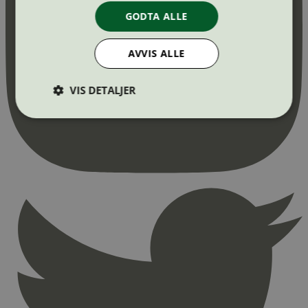
GODTA ALLE
AVVIS ALLE
VIS DETALJER
Strengt nødvendig
Statistikk
Markedsføring
Strengt nødvendige informasjonskapsler tillater
kjernefunksjoner på nettstedet, som
brukerinnlogging og kontoadministrasjon.
Nettstedet kan ikke brukes riktig uten strengt
nødvendige informasjonskapsler.
Provider
/
Navn
Utløpsdato
Domene
_hjAbsoluteSessionInProgress
29
Hotjar Ltd
minutter
.svanemerket.no
54