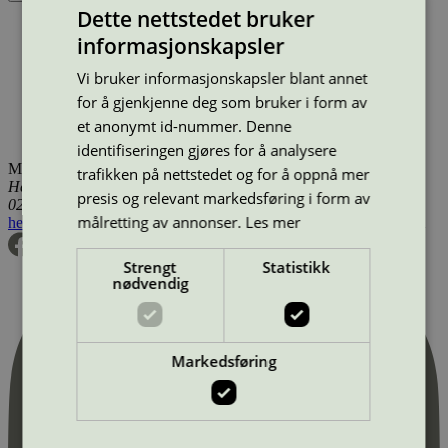
Dette nettstedet bruker
Produktnavn
Merkevare
Type
Tilgjengelig i
informasjonskapsler
5721 -Gomo Chair, Fixed
Fredericia
Stoler (EU Ecolabel)
Danmark, Finland, Island, Norge, Sverige, Utenfor Norden
Vi bruker informasjonskapsler blant annet
5721 -Gomo Chair, Swivel
Fredericia
Stoler (EU Ecolabel)
Danmark, Finland, Island, Norge, Sverige, Utenfor Norden
for å gjenkjenne deg som bruker i form av
5722 -Gomo 2. pers sofa
Fredericia
Sofaer (EU Ecolabel)
et anonymt id-nummer. Denne
Danmark, Finland, Island, Norge, Sverige, Utenfor Norden
identifiseringen gjøres for å analysere
Miljømerking Norge
trafikken på nettstedet og for å oppnå mer
Henrik Ibsens gate 20
presis og relevant markedsføring i form av
0255 Oslo
målretting av annonser.
Les mer
hei@svanemerket.no
Tlf:
24 14 46 00
Org. nr: 971 279 362 MVA
Strengt
Statistikk
nødvendig
Markedsføring