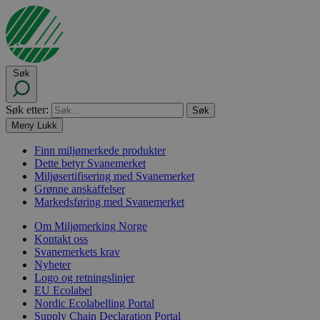
Søk
Søk etter:
Meny
Lukk
Finn miljømerkede produkter
Dette betyr Svanemerket
Miljøsertifisering med Svanemerket
Grønne anskaffelser
Markedsføring med Svanemerket
Om Miljømerking Norge
Kontakt oss
Svanemerkets krav
Nyheter
Logo og retningslinjer
EU Ecolabel
Nordic Ecolabelling Portal
Supply Chain Declaration Portal