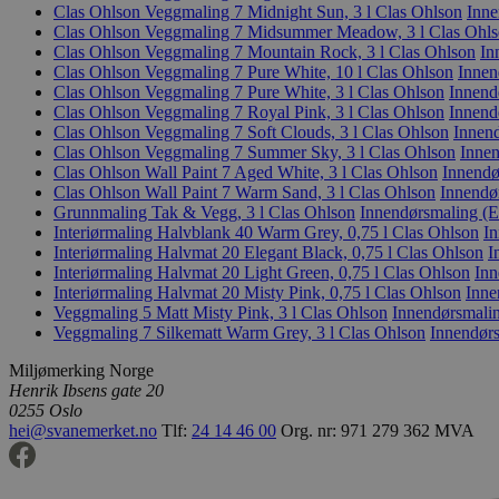
Clas Ohlson Veggmaling 7 Midnight Sun, 3 l
Clas Ohlson
Inne
Clas Ohlson Veggmaling 7 Midsummer Meadow, 3 l
Clas Ohl
Clas Ohlson Veggmaling 7 Mountain Rock, 3 l
Clas Ohlson
In
Clas Ohlson Veggmaling 7 Pure White, 10 l
Clas Ohlson
Innen
Clas Ohlson Veggmaling 7 Pure White, 3 l
Clas Ohlson
Innend
Clas Ohlson Veggmaling 7 Royal Pink, 3 l
Clas Ohlson
Innend
Clas Ohlson Veggmaling 7 Soft Clouds, 3 l
Clas Ohlson
Innend
Clas Ohlson Veggmaling 7 Summer Sky, 3 l
Clas Ohlson
Innen
Clas Ohlson Wall Paint 7 Aged White, 3 l
Clas Ohlson
Innendø
Clas Ohlson Wall Paint 7 Warm Sand, 3 l
Clas Ohlson
Innendø
Grunnmaling Tak & Vegg, 3 l
Clas Ohlson
Innendørsmaling (E
Interiørmaling Halvblank 40 Warm Grey, 0,75 l
Clas Ohlson
In
Interiørmaling Halvmat 20 Elegant Black, 0,75 l
Clas Ohlson
I
Interiørmaling Halvmat 20 Light Green, 0,75 l
Clas Ohlson
Inn
Interiørmaling Halvmat 20 Misty Pink, 0,75 l
Clas Ohlson
Inne
Veggmaling 5 Matt Misty Pink, 3 l
Clas Ohlson
Innendørsmalin
Veggmaling 7 Silkematt Warm Grey, 3 l
Clas Ohlson
Innendørs
Miljømerking Norge
Henrik Ibsens gate 20
0255 Oslo
hei@svanemerket.no
Tlf:
24 14 46 00
Org. nr: 971 279 362 MVA