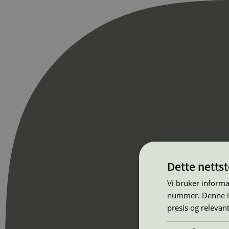
Dette netts
Vi bruker informa
nummer. Denne ide
presis og relevan