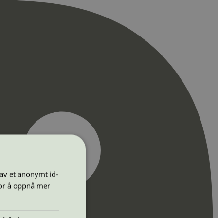
 av et anonymt id-
for å oppnå mer