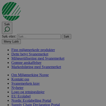
Søk
Søk etter:
Meny
Lukk
Finn miljømerkede produkter
Dette betyr Svanemerket
Miljøsertifisering med Svanemerket
Grønne anskaffelser
Markedsføring med Svanemerket
Om Miljømerking Norge
Kontakt oss
Svanemerkets krav
Nyheter
Logo og retningslinjer
EU Ecolabel
Nordic Ecolabelling Portal
Supply Chain Declaration Portal