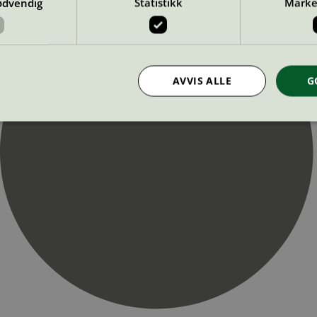
ødvendig
Statistikk
Marke
AVVIS ALLE
G
Strengt nødvendig
Statistikk
Markedsføring
nformasjonskapsler tillater kjernefunksjoner på nettstedet, som brukerinnlogging og k
rukes riktig uten strengt nødvendige informasjonskapsler.
Provider
/
Utløpsdato
Beskrivelse
Domene
InProgress
29
Cookien er satt slik at Hotjar kan spo
Hotjar Ltd
minutter
brukerens reise for et totalt antall økt
.svanemerket.no
54
ingen identifiserbar informasjon.
sekunder
29
Cookien er satt slik at Hotjar kan spo
Hotjar Ltd
minutter
brukerens reise for et totalt antall økt
.svanemerket.no
54
ingen identifiserbar informasjon.