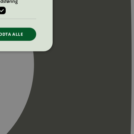
dsføring
ODTA ALLE
ontoadministrasjon.
re begynnelsen på
er. Den inneholder
re begynnelsen på
er. Den inneholder