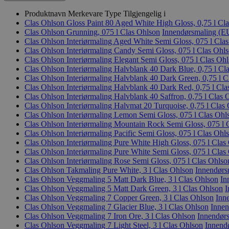
Produktnavn
Merkevare
Type
Tilgjengelig i
Clas Ohlson Gloss Paint 80 Aged White High Gloss, 0,75 l
Cla
Clas Ohlson Grunning, 075 l
Clas Ohlson
Innendørsmaling (EU
Clas Ohlson Interiørmaling Aged White Semi Gloss, 075 l
Clas
Clas Ohlson Interiørmaling Candy Semi Gloss, 075 l
Clas Ohl
Clas Ohlson Interiørmaling Elegant Semi Gloss, 075 l
Clas Ohl
Clas Ohlson Interiørmaling Halvblank 40 Dark Blue, 0,75 l
Cl
Clas Ohlson Interiørmaling Halvblank 40 Dark Green, 0,75 l
C
Clas Ohlson Interiørmaling Halvblank 40 Dark Red, 0,75 l
Cla
Clas Ohlson Interiørmaling Halvblank 40 Saffron, 0,75 l
Clas 
Clas Ohlson Interiørmaling Halvmat 20 Turquoise, 0,75 l
Clas 
Clas Ohlson Interiørmaling Lemon Semi Gloss, 075 l
Clas Ohl
Clas Ohlson Interiørmaling Mountain Rock Semi Gloss, 075 l
Clas Ohlson Interiørmaling Pacific Semi Gloss, 075 l
Clas Ohl
Clas Ohlson Interiørmaling Pure White High Gloss, 075 l
Clas
Clas Ohlson Interiørmaling Pure White Semi Gloss, 075 l
Clas
Clas Ohlson Interiørmaling Rose Semi Gloss, 075 l
Clas Ohlso
Clas Ohlson Takmaling Pure White, 3 l
Clas Ohlson
Innendørs
Clas Ohlson Veggmaling 5 Matt Dark Blue, 3 l
Clas Ohlson
In
Clas Ohlson Veggmaling 5 Matt Dark Green, 3 l
Clas Ohlson
I
Clas Ohlson Veggmaling 7 Copper Green, 3 l
Clas Ohlson
Inn
Clas Ohlson Veggmaling 7 Glacier Blue, 3 l
Clas Ohlson
Innen
Clas Ohlson Veggmaling 7 Iron Ore, 3 l
Clas Ohlson
Innendørs
Clas Ohlson Veggmaling 7 Light Steel, 3 l
Clas Ohlson
Innend