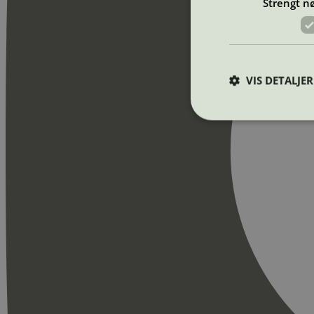
Strengt n
VIS DETALJER
Strengt nødvendige i
Nettstedet kan ikke b
Navn
_hjAbsoluteSession
_hjFirstSeen