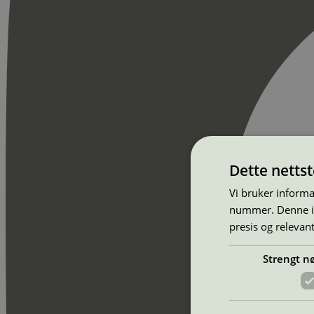
Dette netts
Vi bruker informa
nummer. Denne ide
presis og relevan
Strengt n