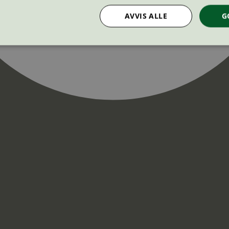
AVVIS ALLE
G
Strengt nødvendig
Statistikk
Markedsføring
nformasjonskapsler tillater kjernefunksjoner på nettstedet, som brukerinnlogging og k
rukes riktig uten strengt nødvendige informasjonskapsler.
Provider
/
Utløpsdato
Beskrivelse
Domene
InProgress
29
Cookien er satt slik at Hotjar kan spo
Hotjar Ltd
minutter
brukerens reise for et totalt antall økt
.svanemerket.no
54
ingen identifiserbar informasjon.
sekunder
29
Cookien er satt slik at Hotjar kan spo
Hotjar Ltd
minutter
brukerens reise for et totalt antall økt
.svanemerket.no
54
ingen identifiserbar informasjon.
sekunder
.svanemerket.no
Sesjon
ve-filters
svanemerket.no
4 dager 4
timer