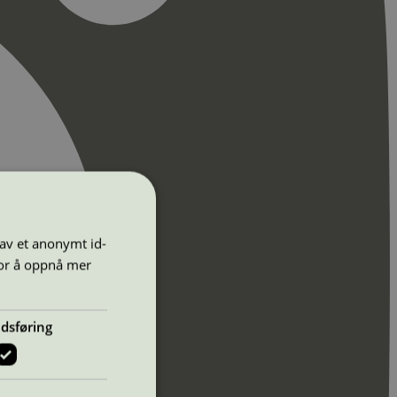
 av et anonymt id-
for å oppnå mer
dsføring