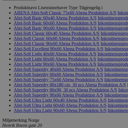
Produktnavn
Lisensinnehaver
Type
Tilgjengelig i
ABENA Abri-Soft Classic 75x60
Abena Produktion A/S
Inkon
Abri-Soft Basic 60x40
Abena Produktion A/S
Inkontinensprod
Abri-Soft Basic 60x60
Abena Produktion A/S
Inkontinensprod
Abri-Soft Basic 90x60
Abena Produktion A/S
Inkontinensprod
Abri-Soft Classic 60x40
Abena Produktion A/S
Inkontinenspro
Abri-Soft Classic 60x60
Abena Produktion A/S
Inkontinenspro
Abri-Soft Classic 90x60
Abena Produktion A/S
Inkontinenspro
Abri-Soft Excellent 90x60
Abena Produktion A/S
Inkontinensp
Abri-Soft Light 40x60
Abena Produktion A/S
Inkontinensprod
Abri-Soft Light 60x60
Abena Produktion A/S
Inkontinensprod
Abri-Soft Light 90x60
Abena Produktion A/S
Inkontinensprod
Abri-Soft Superdry 40x60
Abena Produktion A/S
Inkontinensp
Abri-Soft Superdry 60x60
Abena Produktion A/S
Inkontinensp
Abri-Soft Superdry 75x60
Abena Produktion A/S
Inkontinensp
Abri-Soft Superdry 80x180 cm, 30 pcs
Abena Produktion A/S
Abri-Soft Superdry 80x90, 30 pcs
Abena Produktion A/S
Inko
Abri-Soft Superdry 90x60
Abena Produktion A/S
Inkontinensp
Abri-Soft Ultra Light 60x40
Abena Produktion A/S
Inkontinen
Abri-Soft Ultra Light 60x60
Abena Produktion A/S
Inkontinen
Abri-Soft Ultra Light 90x60
Abena Produktion A/S
Inkontinen
Miljømerking Norge
Henrik Ibsens gate 20