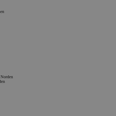
den
r Norden
den