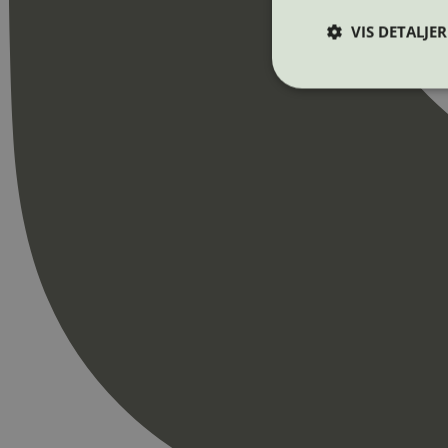
VIS DETALJER
Strengt nødvendige i
Nettstedet kan ikke b
Navn
_hjAbsoluteSession
_hjFirstSeen
pageviewCount
nelapi-product-archi