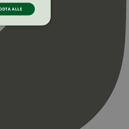
ODTA ALLE
ontoadministrasjon.
re begynnelsen på
er. Den inneholder
re begynnelsen på
er. Den inneholder