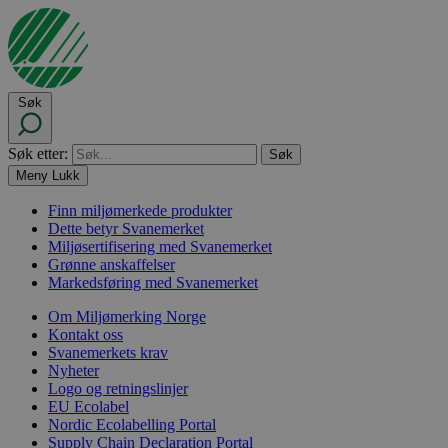
Søk
Søk etter:
Meny
Lukk
Finn miljømerkede produkter
Dette betyr Svanemerket
Miljøsertifisering med Svanemerket
Grønne anskaffelser
Markedsføring med Svanemerket
Om Miljømerking Norge
Kontakt oss
Svanemerkets krav
Nyheter
Logo og retningslinjer
EU Ecolabel
Nordic Ecolabelling Portal
Supply Chain Declaration Portal