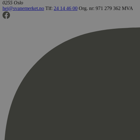
0255 Oslo
hei@svanemerket.no
Tlf:
24 14 46 00
Org. nr: 971 279 362 MVA