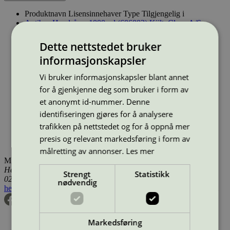
Produktnavn
Lisensinnehaver
Type
Tilgjengelig i
Antibac Handsåpe, 1000 ml (606003)
KiiltoClean A/S
Håndsåpe, flytende
Norge
Antibac Håndsåpe Mild og hudvennlig, 1000 ml (601602)
Dette nettstedet bruker
KiiltoClean A/S
Håndsåpe, flytende
Danmark, Norge,
informasjonskapsler
Sverige
Antibac Håndsåpe Mild og hudvennlig, 700 ml (600865)
Vi bruker informasjonskapsler blant annet
KiiltoClean A/S
Håndsåpe, flytende
Norge
Antibac Håndsåpe Mild og hudvennlig, 750 ml (603024)
for å gjenkjenne deg som bruker i form av
KiiltoClean A/S
Håndsåpe, flytende
Danmark, Norge,
et anonymt id-nummer. Denne
Sverige
identifiseringen gjøres for å analysere
Antibac Håndsåpe Mild og hydvennlig, 600 ml (600867)
KiiltoClean A/S
Håndsåpe, flytende
Norge
trafikken på nettstedet og for å oppnå mer
Antibac Softbag SÅPE, 700 ml
Sterisol AB
Håndsåpe,
presis og relevant markedsføring i form av
flytende
Norge
målretting av annonser.
Les mer
Miljømerking Norge
Henrik Ibsens gate 20
Strengt
Statistikk
0255 Oslo
nødvendig
hei@svanemerket.no
Tlf:
24 14 46 00
Org. nr: 971 279 362 MVA
Markedsføring