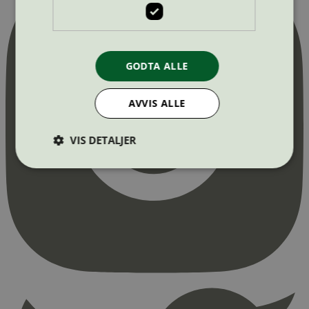
GODTA ALLE
AVVIS ALLE
VIS DETALJER
Strengt nødvendig
Statistikk
Markedsføring
Strengt nødvendige informasjonskapsler tillater
kjernefunksjoner på nettstedet, som
brukerinnlogging og kontoadministrasjon.
Nettstedet kan ikke brukes riktig uten strengt
nødvendige informasjonskapsler.
Provider
/