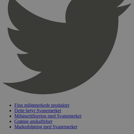
Navn
Utløpsdato
Domene
_hjAbsoluteSessionInProgress
29
Hotjar Ltd
minutter
.svanemerket.no
54
sekunder
_hjFirstSeen
29
Hotjar Ltd
minutter
.svanemerket.no
54
sekunder
pageviewCount
.svanemerket.no
Sesjon
nelapi-product-archive-filters
svanemerket.no
4 dager 4
timer
Finn miljømerkede produkter
nelapi-last-visited-category
svanemerket.no
4 dager 4
Dette betyr Svanemerket
timer
Miljøsertifisering med Svanemerket
Grønne anskaffelser
wordpress_test_cookie
Sesjon
Automattic
Markedsføring med Svanemerket
Inc.
svanemerket.no