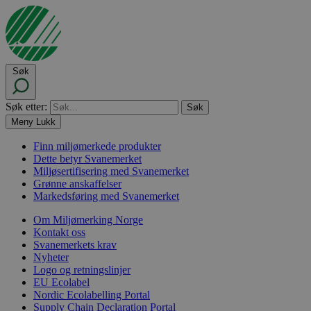
Søk
Søk etter:
Meny
Lukk
Finn miljømerkede produkter
Dette betyr Svanemerket
Miljøsertifisering med Svanemerket
Grønne anskaffelser
Markedsføring med Svanemerket
Om Miljømerking Norge
Kontakt oss
Svanemerkets krav
Nyheter
Logo og retningslinjer
EU Ecolabel
Nordic Ecolabelling Portal
Supply Chain Declaration Portal