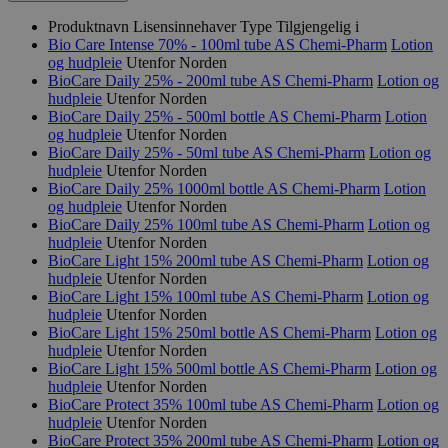
Produktnavn
Lisensinnehaver
Type
Tilgjengelig i
Bio Care Intense 70% - 100ml tube
AS Chemi-Pharm
Lotion
og hudpleie
Utenfor Norden
BioCare Daily 25% - 200ml tube
AS Chemi-Pharm
Lotion og
hudpleie
Utenfor Norden
BioCare Daily 25% - 500ml bottle
AS Chemi-Pharm
Lotion
og hudpleie
Utenfor Norden
BioCare Daily 25% - 50ml tube
AS Chemi-Pharm
Lotion og
hudpleie
Utenfor Norden
BioCare Daily 25% 1000ml bottle
AS Chemi-Pharm
Lotion
og hudpleie
Utenfor Norden
BioCare Daily 25% 100ml tube
AS Chemi-Pharm
Lotion og
hudpleie
Utenfor Norden
BioCare Light 15% 200ml tube
AS Chemi-Pharm
Lotion og
hudpleie
Utenfor Norden
BioCare Light 15% 100ml tube
AS Chemi-Pharm
Lotion og
hudpleie
Utenfor Norden
BioCare Light 15% 250ml bottle
AS Chemi-Pharm
Lotion og
hudpleie
Utenfor Norden
BioCare Light 15% 500ml bottle
AS Chemi-Pharm
Lotion og
hudpleie
Utenfor Norden
BioCare Protect 35% 100ml tube
AS Chemi-Pharm
Lotion og
hudpleie
Utenfor Norden
BioCare Protect 35% 200ml tube
AS Chemi-Pharm
Lotion og