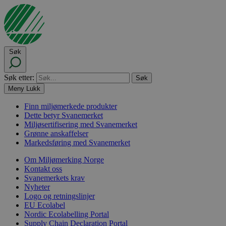
Søk
Søk etter:
Meny
Lukk
Finn miljømerkede produkter
Dette betyr Svanemerket
Miljøsertifisering med Svanemerket
Grønne anskaffelser
Markedsføring med Svanemerket
Om Miljømerking Norge
Kontakt oss
Svanemerkets krav
Nyheter
Logo og retningslinjer
EU Ecolabel
Nordic Ecolabelling Portal
Supply Chain Declaration Portal