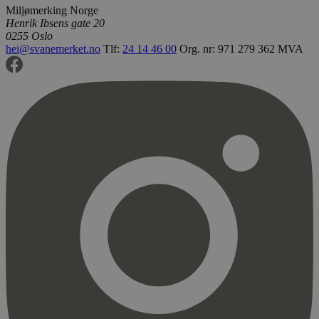
Miljømerking Norge
_hjFirstSeen
29
Hotjar Ltd
Henrik Ibsens gate 20
minutter
.svanemerket.no
54
0255 Oslo
sekunder
hei@svanemerket.no
Tlf:
24 14 46 00
Org. nr: 971 279 362 MVA
pageviewCount
.svanemerket.no
Sesjon
nelapi-product-archive-filters
svanemerket.no
4 dager 4
timer
nelapi-last-visited-category
svanemerket.no
4 dager 4
timer
wordpress_test_cookie
Sesjon
Automattic
Inc.
svanemerket.no
_hjIncludedInPageviewSample
2 minutter
Hotjar Ltd
svanemerket.no