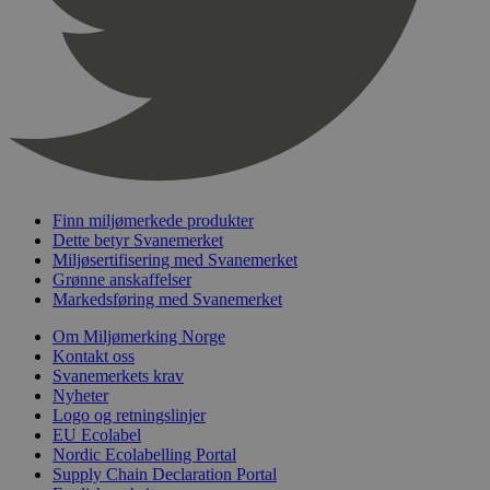
Google LLC
informasjons
.svanemerket.no
av Google An
lagrer og op
verdi for hve
og brukes til
sidevisninger
_ga_PHYYHD0E0G
.svanemerket.no
2 år
Finn miljømerkede produkter
Dette betyr Svanemerket
Miljøsertifisering med Svanemerket
Grønne anskaffelser
Markedsføring med Svanemerket
Om Miljømerking Norge
Kontakt oss
Svanemerkets krav
Nyheter
Logo og retningslinjer
EU Ecolabel
Nordic Ecolabelling Portal
Supply Chain Declaration Portal