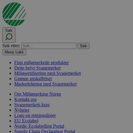
Søk
Søk etter:
Meny
Lukk
Finn miljømerkede produkter
Dette betyr Svanemerket
Miljøsertifisering med Svanemerket
Grønne anskaffelser
Markedsføring med Svanemerket
Om Miljømerking Norge
Kontakt oss
Svanemerkets krav
Nyheter
Logo og retningslinjer
EU Ecolabel
Nordic Ecolabelling Portal
Supply Chain Declaration Portal