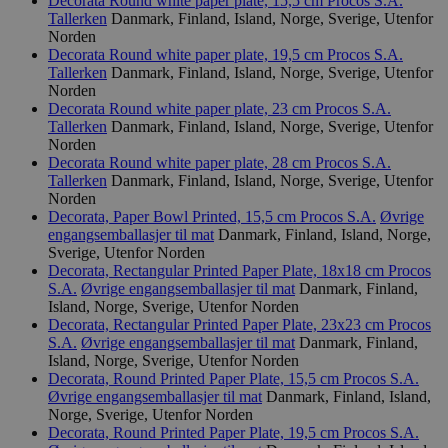
Decorata Round white paper plate, 15,5 cm
Procos S.A.
sekunder
Tallerken
Danmark, Finland, Island, Norge, Sverige, Utenfor
Norden
Decorata Round white paper plate, 19,5 cm
Procos S.A.
Tallerken
Danmark, Finland, Island, Norge, Sverige, Utenfor
Norden
_hjFirstSeen
29
Hotjar Ltd
minutter
.svanemerket.no
Decorata Round white paper plate, 23 cm
Procos S.A.
54
Tallerken
Danmark, Finland, Island, Norge, Sverige, Utenfor
sekunder
Norden
Decorata Round white paper plate, 28 cm
Procos S.A.
Tallerken
Danmark, Finland, Island, Norge, Sverige, Utenfor
Norden
Decorata, Paper Bowl Printed, 15,5 cm
Procos S.A.
Øvrige
pageviewCount
.svanemerket.no
Sesjon
engangsemballasjer til mat
Danmark, Finland, Island, Norge,
nelapi-product-archive-filters
svanemerket.no
4 dager 4
Sverige, Utenfor Norden
timer
Decorata, Rectangular Printed Paper Plate, 18x18 cm
Procos
S.A.
Øvrige engangsemballasjer til mat
Danmark, Finland,
nelapi-last-visited-category
svanemerket.no
4 dager 4
timer
Island, Norge, Sverige, Utenfor Norden
Decorata, Rectangular Printed Paper Plate, 23x23 cm
Procos
wordpress_test_cookie
Sesjon
Automattic
S.A.
Øvrige engangsemballasjer til mat
Danmark, Finland,
Inc.
Island, Norge, Sverige, Utenfor Norden
svanemerket.no
Decorata, Round Printed Paper Plate, 15,5 cm
Procos S.A.
Øvrige engangsemballasjer til mat
Danmark, Finland, Island,
Norge, Sverige, Utenfor Norden
Decorata, Round Printed Paper Plate, 19,5 cm
Procos S.A.
_hjIncludedInPageviewSample
2 minutter
Hotjar Ltd