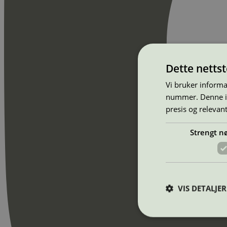
Dette netts
Vi bruker informa
nummer. Denne ide
presis og relevan
Strengt n
VIS DETALJER