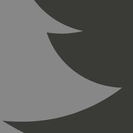
_gid
_ga_PHYYHD0E0G