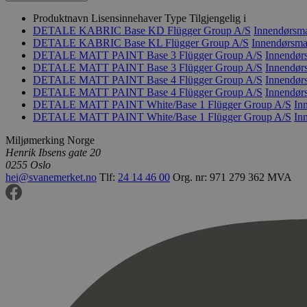
Produktnavn
Lisensinnehaver
Type
Tilgjengelig i
DETALE KABRIC Base KD
Flügger Group A/S
Innendørsma
DETALE KABRIC Base KL
Flügger Group A/S
Innendørsma
DETALE MATT PAINT Base 3
Flügger Group A/S
Innendør
DETALE MATT PAINT Base 3
Flügger Group A/S
Innendør
DETALE MATT PAINT Base 4
Flügger Group A/S
Innendør
DETALE MATT PAINT Base 4
Flügger Group A/S
Innendør
DETALE MATT PAINT White/Base 1
Flügger Group A/S
In
DETALE MATT PAINT White/Base 1
Flügger Group A/S
In
Miljømerking Norge
Henrik Ibsens gate 20
0255 Oslo
hei@svanemerket.no
Tlf:
24 14 46 00
Org. nr: 971 279 362 MVA