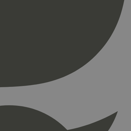
ontoadministrasjon.
re begynnelsen på
er. Den inneholder
re begynnelsen på
er. Den inneholder
press. Tester om
kke