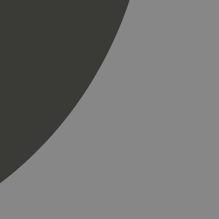
ics. Den lagrer og
ukes til å telle og