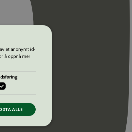
 av et anonymt id-
for å oppnå mer
dsføring
ODTA ALLE