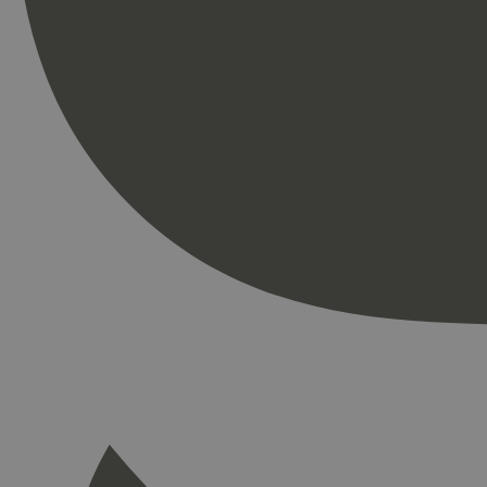
Strengt nødvendige i
Nettstedet kan ikke b
Navn
_hjAbsoluteSession
_hjFirstSeen
pageviewCount
nelapi-product-archi
nelapi-last-visited-
wordpress_test_coo