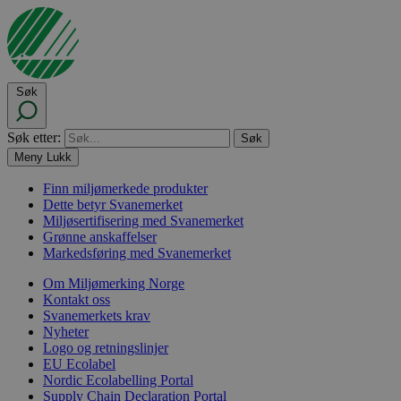
Søk
Søk etter:
Meny
Lukk
Finn miljømerkede produkter
Dette betyr Svanemerket
Miljøsertifisering med Svanemerket
Grønne anskaffelser
Markedsføring med Svanemerket
Om Miljømerking Norge
Kontakt oss
Svanemerkets krav
Nyheter
Logo og retningslinjer
EU Ecolabel
Nordic Ecolabelling Portal
Supply Chain Declaration Portal