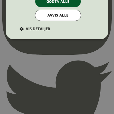
GODTA ALLE
AVVIS ALLE
VIS DETALJER
Strengt nødvendig
Statistikk
Markedsføring
Strengt nødvendige informasjonskapsler tillater
kjernefunksjoner på nettstedet, som
brukerinnlogging og kontoadministrasjon.
Nettstedet kan ikke brukes riktig uten strengt
nødvendige informasjonskapsler.
Provider
/
Navn
Utløpsdato
Domene
_hjAbsoluteSessionInProgress
29
Hotjar Ltd
minutter
.svanemerket.no
54
sekunder