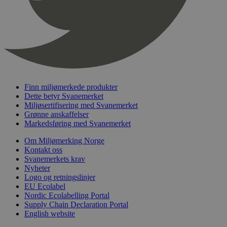
_hjFirstSeen
29
Hotjar Ltd
minutter
.svanemerket.no
54
sekunder
Finn miljømerkede produkter
Dette betyr Svanemerket
pageviewCount
.svanemerket.no
Sesjon
Miljøsertifisering med Svanemerket
Grønne anskaffelser
nelapi-product-archive-filters
svanemerket.no
4 dager 4
Markedsføring med Svanemerket
timer
nelapi-last-visited-category
svanemerket.no
4 dager 4
Om Miljømerking Norge
timer
Kontakt oss
Svanemerkets krav
wordpress_test_cookie
Sesjon
Automattic
Nyheter
Inc.
Logo og retningslinjer
svanemerket.no
EU Ecolabel
Nordic Ecolabelling Portal
Supply Chain Declaration Portal
_hjIncludedInPageviewSample
2 minutter
Hotjar Ltd
English website
svanemerket.no