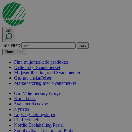
Søk
Søk etter:
Meny
Lukk
Finn miljømerkede produkter
Dette betyr Svanemerket
Miljøsertifisering med Svanemerket
Grønne anskaffelser
Markedsføring med Svanemerket
Om Miljømerking Norge
Kontakt oss
Svanemerkets krav
Nyheter
Logo og retningslinjer
EU Ecolabel
Nordic Ecolabelling Portal
Supply Chain Declaration Portal