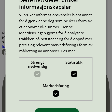
Dette nettstedet bruker
informasjonskapsler
Produktnavn
Lisensinnehaver
Type
Tilgjengelig i
Forenede Service A/S, Rengøringsservice
Forenede Service
Vi bruker informasjonskapsler blant annet
Renholdstjenester
Danmark
Forenede Service A/S, Vinduespolering
Forenede Service
for å gjenkjenne deg som bruker i form av
Vindusvask
Danmark
et anonymt id-nummer. Denne
identifiseringen gjøres for å analysere
Miljømerking Norge
Henrik Ibsens gate 20
trafikken på nettstedet og for å oppnå mer
0255 Oslo
presis og relevant markedsføring i form av
hei@svanemerket.no
Tlf:
24 14 46 00
Org. nr: 971 279 362 MVA
målretting av annonser.
Les mer
Strengt
Statistikk
nødvendig
Markedsføring