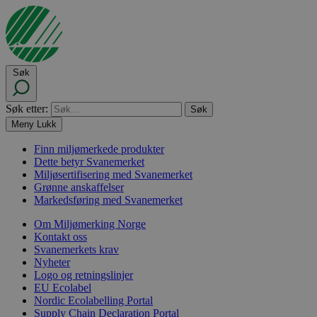
Søk
Søk etter:
Meny
Lukk
Finn miljømerkede produkter
Dette betyr Svanemerket
Miljøsertifisering med Svanemerket
Grønne anskaffelser
Markedsføring med Svanemerket
Om Miljømerking Norge
Kontakt oss
Svanemerkets krav
Nyheter
Logo og retningslinjer
EU Ecolabel
Nordic Ecolabelling Portal
Supply Chain Declaration Portal