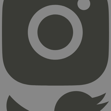
_hjAbsoluteSessionInProgress
29
Hotjar Ltd
minutter
.svanemerket.no
54
sekunder
_hjFirstSeen
29
Hotjar Ltd
minutter
.svanemerket.no
54
sekunder
pageviewCount
.svanemerket.no
Sesjon
nelapi-product-archive-filters
svanemerket.no
4 dager 4
timer
nelapi-last-visited-category
svanemerket.no
4 dager 4
timer
wordpress_test_cookie
Sesjon
Automattic
Inc.
svanemerket.no