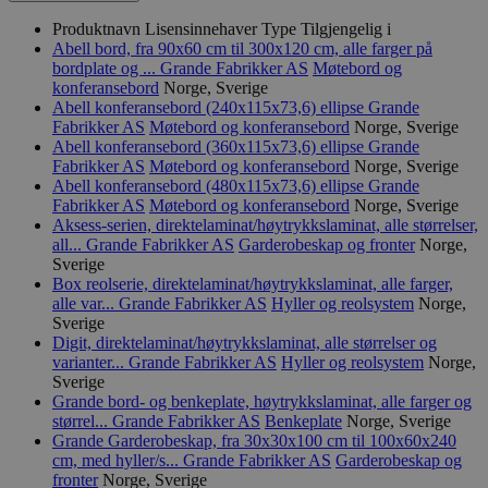
Produktnavn
Lisensinnehaver
Type
Tilgjengelig i
Abell bord, fra 90x60 cm til 300x120 cm, alle farger på
bordplate og ...
Grande Fabrikker AS
Møtebord og
konferansebord
Norge, Sverige
Abell konferansebord (240x115x73,6) ellipse
Grande
Fabrikker AS
Møtebord og konferansebord
Norge, Sverige
Abell konferansebord (360x115x73,6) ellipse
Grande
Fabrikker AS
Møtebord og konferansebord
Norge, Sverige
Abell konferansebord (480x115x73,6) ellipse
Grande
Fabrikker AS
Møtebord og konferansebord
Norge, Sverige
Aksess-serien, direktelaminat/høytrykkslaminat, alle størrelser,
all...
Grande Fabrikker AS
Garderobeskap og fronter
Norge,
Sverige
Box reolserie, direktelaminat/høytrykkslaminat, alle farger,
alle var...
Grande Fabrikker AS
Hyller og reolsystem
Norge,
Sverige
Digit, direktelaminat/høytrykkslaminat, alle størrelser og
varianter...
Grande Fabrikker AS
Hyller og reolsystem
Norge,
Sverige
Grande bord- og benkeplate, høytrykkslaminat, alle farger og
størrel...
Grande Fabrikker AS
Benkeplate
Norge, Sverige
Grande Garderobeskap, fra 30x30x100 cm til 100x60x240
cm, med hyller/s...
Grande Fabrikker AS
Garderobeskap og
fronter
Norge, Sverige