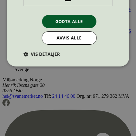
bordplate...
Grande Fabrikker AS
Elevbord
Norge, Sverige
Partner boksskap-serie, direktelaminat/høytrykkslaminat, alle
større...
Grande Fabrikker AS
Hyller og reolsystem
Norge,
Sverige
GODTA ALLE
Rydd garderobesystem, x-finèr,
direktelaminat/høytrykkslaminat, alle...
Grande Fabrikker AS
Garderobeskap og fronter
Norge, Sverige
AVVIS ALLE
Systemskap-serien, direktelaminat/høytrykkslaminat, alle
størrelser,...
Grande Fabrikker AS
Hyller og reolsystem
Norge, Sverige
VIS DETALJER
Unik bord, fra 60x50 cm til 300x120 cm, alle farger på
bordplate og b...
Grande Fabrikker AS
Elevbord
Norge,
Sverige
Strengt nødvendig
Statistikk
Miljømerking Norge
Henrik Ibsens gate 20
Markedsføring
0255 Oslo
hei@svanemerket.no
Tlf:
24 14 46 00
Org. nr: 971 279 362 MVA
Strengt nødvendige informasjonskapsler tillater
kjernefunksjoner på nettstedet, som
brukerinnlogging og kontoadministrasjon.
Nettstedet kan ikke brukes riktig uten strengt
nødvendige informasjonskapsler.
Provider
/
Navn
Utløpsdato
Domene