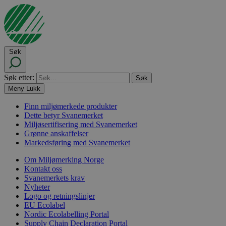
Søk
Søk etter:
Meny
Lukk
Finn miljømerkede produkter
Dette betyr Svanemerket
Miljøsertifisering med Svanemerket
Grønne anskaffelser
Markedsføring med Svanemerket
Om Miljømerking Norge
Kontakt oss
Svanemerkets krav
Nyheter
Logo og retningslinjer
EU Ecolabel
Nordic Ecolabelling Portal
Supply Chain Declaration Portal