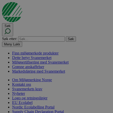
Søk
Søk etter:
Meny
Lukk
Finn miljømerkede produkter
Dette betyr Svanemerket
Miljøsertifisering med Svanemerket
Grønne anskaffelser
Markedsføring med Svanemerket
Om Miljømerking Norge
Kontakt oss
Svanemerkets krav
Nyheter
Logo og retningslinjer
EU Ecolabel
Nordic Ecolabelling Portal
Supply Chain Declaration Portal