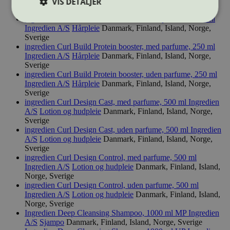
Ingredien A/S
Hårpleie
Danmark, Finland, Island, Norge,
VIS DETALJER
Sverige
ingredien Curl Build M+ Treatment, uden parfume, 180 ml
Ingredien A/S
Hårpleie
Danmark, Finland, Island, Norge,
Sverige
Strengt nødvendig
Statistikk
ingredien Curl Build Protein booster, med parfume, 250 ml
Ingredien A/S
Hårpleie
Danmark, Finland, Island, Norge,
Markedsføring
Sverige
ingredien Curl Build Protein booster, uden parfume, 250 ml
Strengt nødvendige informasjonskapsler tillater
Ingredien A/S
Hårpleie
Danmark, Finland, Island, Norge,
kjernefunksjoner på nettstedet, som
Sverige
brukerinnlogging og kontoadministrasjon.
Nettstedet kan ikke brukes riktig uten strengt
ingredien Curl Design Cast, med parfume, 500 ml
Ingredien
nødvendige informasjonskapsler.
A/S
Lotion og hudpleie
Danmark, Finland, Island, Norge,
Sverige
Provider
/
Navn
Utløpsdato
ingredien Curl Design Cast, uden parfume, 500 ml
Ingredien
Domene
A/S
Lotion og hudpleie
Danmark, Finland, Island, Norge,
Sverige
_hjAbsoluteSessionInProgress
29
Hotjar Ltd
minutter
.svanemerket.no
ingredien Curl Design Control, med parfume, 500 ml
54
Ingredien A/S
Lotion og hudpleie
Danmark, Finland, Island,
sekunder
Norge, Sverige
ingredien Curl Design Control, uden parfume, 500 ml
Ingredien A/S
Lotion og hudpleie
Danmark, Finland, Island,
Norge, Sverige
Ingredien Deep Cleansing Shampoo, 1000 ml MP
Ingredien
_hjFirstSeen
29
Hotjar Ltd
minutter
.svanemerket.no
A/S
Sjampo
Danmark, Finland, Island, Norge, Sverige
54