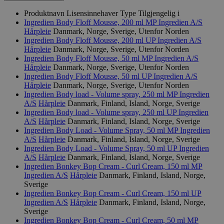
Produktnavn
Lisensinnehaver
Type
Tilgjengelig i
Ingredien Body Floff Mousse, 200 ml MP
Ingredien A/S
Hårpleie
Danmark, Norge, Sverige, Utenfor Norden
Ingredien Body Floff Mousse, 200 ml UP
Ingredien A/S
Hårpleie
Danmark, Norge, Sverige, Utenfor Norden
Ingredien Body Floff Mousse, 50 ml MP
Ingredien A/S
Hårpleie
Danmark, Norge, Sverige, Utenfor Norden
Ingredien Body Floff Mousse, 50 ml UP
Ingredien A/S
Hårpleie
Danmark, Norge, Sverige, Utenfor Norden
Ingredien Body load - Volume spray, 250 ml MP
Ingredien
A/S
Hårpleie
Danmark, Finland, Island, Norge, Sverige
Ingredien Body load - Volume spray, 250 ml UP
Ingredien
A/S
Hårpleie
Danmark, Finland, Island, Norge, Sverige
Ingredien Body Load - Volume Spray, 50 ml MP
Ingredien
A/S
Hårpleie
Danmark, Finland, Island, Norge, Sverige
Ingredien Body Load - Volume Spray, 50 ml UP
Ingredien
A/S
Hårpleie
Danmark, Finland, Island, Norge, Sverige
Ingredien Bonkey Bop Cream - Curl Cream, 150 ml MP
Ingredien A/S
Hårpleie
Danmark, Finland, Island, Norge,
Sverige
Ingredien Bonkey Bop Cream - Curl Cream, 150 ml UP
Ingredien A/S
Hårpleie
Danmark, Finland, Island, Norge,
Sverige
Ingredien Bonkey Bop Cream - Curl Cream, 50 ml MP