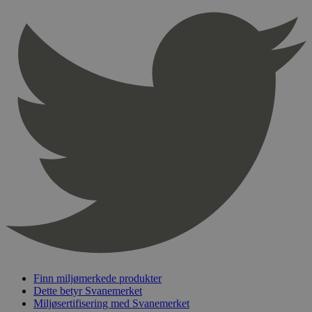
Finn miljømerkede produkter
Dette betyr Svanemerket
Miljøsertifisering med Svanemerket