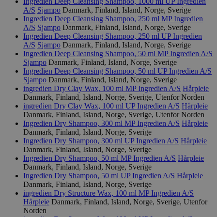
Ingredien Deep Cleansing Shampoo, 1000 ml UP
Ingredien
sekunder
A/S
Sjampo
Danmark, Finland, Island, Norge, Sverige
Ingredien Deep Cleansing Shampoo, 250 ml MP
Ingredien
A/S
Sjampo
Danmark, Finland, Island, Norge, Sverige
Ingredien Deep Cleansing Shampoo, 250 ml UP
Ingredien
A/S
Sjampo
Danmark, Finland, Island, Norge, Sverige
pageviewCount
.svanemerket.no
Sesjon
Ingredien Deep Cleansing Shampoo, 50 ml MP
Ingredien A/S
nelapi-product-archive-filters
svanemerket.no
4 dager 4
Sjampo
Danmark, Finland, Island, Norge, Sverige
timer
Ingredien Deep Cleansing Shampoo, 50 ml UP
Ingredien A/S
Sjampo
Danmark, Finland, Island, Norge, Sverige
nelapi-last-visited-category
svanemerket.no
4 dager 4
timer
ingredien Dry Clay Wax, 100 ml MP
Ingredien A/S
Hårpleie
Danmark, Finland, Island, Norge, Sverige, Utenfor Norden
wordpress_test_cookie
Sesjon
Automattic
ingredien Dry Clay Wax, 100 ml UP
Ingredien A/S
Hårpleie
Inc.
Danmark, Finland, Island, Norge, Sverige, Utenfor Norden
svanemerket.no
Ingredien Dry Shampoo, 300 ml MP
Ingredien A/S
Hårpleie
Danmark, Finland, Island, Norge, Sverige
Ingredien Dry Shampoo, 300 ml UP
Ingredien A/S
Hårpleie
Danmark, Finland, Island, Norge, Sverige
_hjIncludedInPageviewSample
2 minutter
Hotjar Ltd
svanemerket.no
Ingredien Dry Shampoo, 50 ml MP
Ingredien A/S
Hårpleie
Danmark, Finland, Island, Norge, Sverige
Ingredien Dry Shampoo, 50 ml UP
Ingredien A/S
Hårpleie
Danmark, Finland, Island, Norge, Sverige
ingredien Dry Structure Wax, 100 ml MP
Ingredien A/S
Hårpleie
Danmark, Finland, Island, Norge, Sverige, Utenfor
Norden