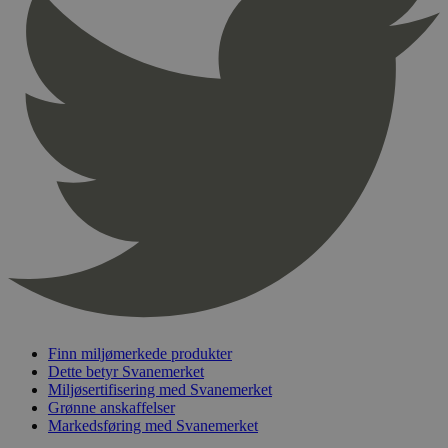
pageviewCount
.svanemerket.no
Sesjon
nelapi-product-archive-filters
svanemerket.no
4 dager 4
timer
nelapi-last-visited-category
svanemerket.no
4 dager 4
timer
wordpress_test_cookie
Sesjon
Automattic
Inc.
svanemerket.no
_hjIncludedInPageviewSample
2 minutter
Hotjar Ltd
svanemerket.no
Finn miljømerkede produkter
Dette betyr Svanemerket
Miljøsertifisering med Svanemerket
Grønne anskaffelser
Markedsføring med Svanemerket