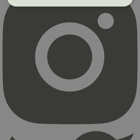
Strengt nødvendig
Statistikk
Markedsføring
Strengt nødvendige informasjonskapsler tillater
kjernefunksjoner på nettstedet, som
brukerinnlogging og kontoadministrasjon.
Nettstedet kan ikke brukes riktig uten strengt
nødvendige informasjonskapsler.
Provider
/
Navn
Utløpsdato
Domene
_hjAbsoluteSessionInProgress
29
Hotjar Ltd
minutter
.svanemerket.no
54
sekunder
_hjFirstSeen
29
Hotjar Ltd
minutter
.svanemerket.no
54
sekunder