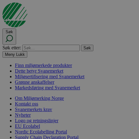
Søk
Søk etter:
Meny
Lukk
Finn miljømerkede produkter
Dette betyr Svanemerket
Miljøsertifisering med Svanemerket
Grønne anskaffelser
Markedsføring med Svanemerket
Om Miljømerking Norge
Kontakt oss
Svanemerkets krav
Nyheter
Logo og retningslinjer
EU Ecolabel
Nordic Ecolabelling Portal
Supply Chain Declaration Portal