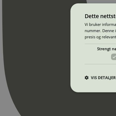
Dette netts
Vi bruker informa
nummer. Denne ide
presis og relevan
Strengt n
VIS DETALJER
Strengt nødvendige i