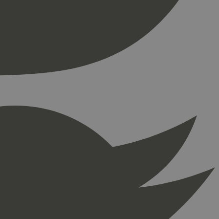
re begynnelsen på
er. Den inneholder
re begynnelsen på
er. Den inneholder
press. Tester om
kke
å fortelle Hotjar om
ingen som er