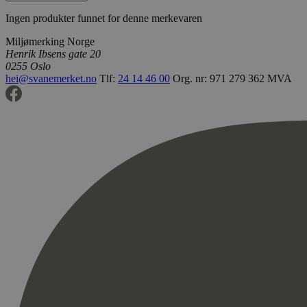
Ingen produkter funnet for denne merkevaren
Miljømerking Norge
Henrik Ibsens gate 20
0255 Oslo
hei@svanemerket.no
Tlf:
24 14 46 00
Org. nr: 971 279 362 MVA