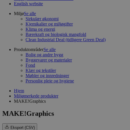
English website
Miljø
Se alle
Sirkulær økonomi
Kjemikalier og miljøgifter
Klima og energi
Bærekraft og biologisk mangfold
Clean Industrial Deal (tidligere Green Deal)
Produktområder
Se alle
Bolig og andre bygg
Byggevarer og materialer
Fond
Klær og tekstiler
Møbler og innredninger
Personlig pleie og hygiene
Hjem
Miljømerkede produkter
MAKE!Graphics
MAKE!Graphics
Eksport (CSV)