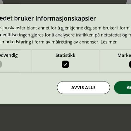
tedet bruker informasjonskapsler
sjonskapsler blant annet for å gjenkjenne deg som bruker i form
ntifiseringen gjøres for å analysere trafikken på nettstedet og 
t markedsføring i form av målretting av annonser.
Les mer
ødvendig
Statistikk
Marke
AVVIS ALLE
G
Strengt nødvendig
Statistikk
Markedsføring
nformasjonskapsler tillater kjernefunksjoner på nettstedet, som brukerinnlogging og k