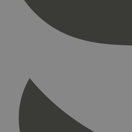
Nettstedet kan ikke b
Navn
_hjAbsoluteSession
_hjFirstSeen
pageviewCount
nelapi-product-archi
nelapi-last-visited-
wordpress_test_coo
_hjIncludedInPage