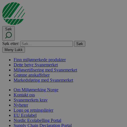
Søk
Søk etter:
Meny
Lukk
Finn miljømerkede produkter
Dette betyr Svanemerket
Miljøsertifisering med Svanemerket
Grønne anskaffelser
Markedsføring med Svanemerket
Om Miljømerking Norge
Kontakt oss
Svanemerkets krav
Nyheter
Logo og retningslinjer
EU Ecolabel
Nordic Ecolabelling Portal
Supply Chain Declaration Portal