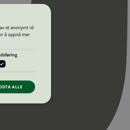
 av et anonymt id-
for å oppnå mer
dsføring
ODTA ALLE
ontoadministrasjon.