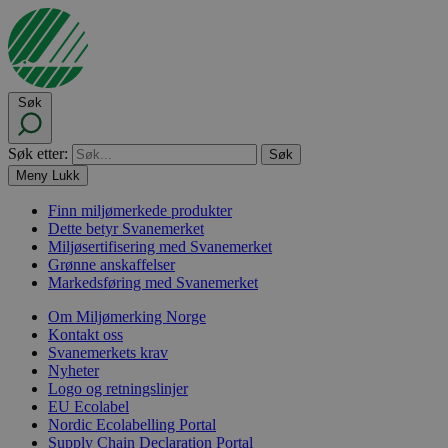
Søk
Søk etter:
Meny
Lukk
Finn miljømerkede produkter
Dette betyr Svanemerket
Miljøsertifisering med Svanemerket
Grønne anskaffelser
Markedsføring med Svanemerket
Om Miljømerking Norge
Kontakt oss
Svanemerkets krav
Nyheter
Logo og retningslinjer
EU Ecolabel
Nordic Ecolabelling Portal
Supply Chain Declaration Portal