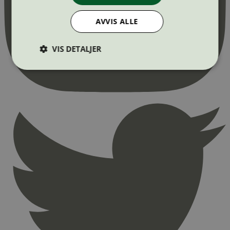
AVVIS ALLE
VIS DETALJER
Strengt nødvendig
Statistikk
Markedsføring
Strengt nødvendige informasjonskapsler tillater
kjernefunksjoner på nettstedet, som
brukerinnlogging og kontoadministrasjon.
Nettstedet kan ikke brukes riktig uten strengt
nødvendige informasjonskapsler.
Provider
/
Navn
Utløpsdato
Domene
_hjAbsoluteSessionInProgress
29
Hotjar Ltd
minutter
.svanemerket.no
54
sekunder