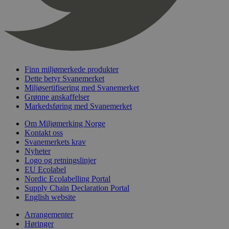
_hjFirstSeen
29
Hotjar Ltd
minutter
.svanemerket.no
54
sekunder
Finn miljømerkede produkter
Dette betyr Svanemerket
Miljøsertifisering med Svanemerket
pageviewCount
.svanemerket.no
Sesjon
Grønne anskaffelser
Markedsføring med Svanemerket
nelapi-product-archive-filters
svanemerket.no
4 dager 4
timer
Om Miljømerking Norge
nelapi-last-visited-category
svanemerket.no
4 dager 4
Kontakt oss
timer
Svanemerkets krav
Nyheter
wordpress_test_cookie
Sesjon
Automattic
Logo og retningslinjer
Inc.
EU Ecolabel
svanemerket.no
Nordic Ecolabelling Portal
Supply Chain Declaration Portal
English website
_hjIncludedInPageviewSample
2 minutter
Hotjar Ltd
svanemerket.no
Arrangementer
Høringer