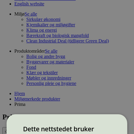
English website
Miljø
Se alle
Sirkulær økonomi
Kjemikalier og miljøgifter
Klima og energi
Bærekraft og biologisk mangfold
Clean Industrial Deal (tidligere Green Deal)
Produktområder
Se alle
Bolig og andre bygg
Byggevarer og materialer
Fond
Klær og tekstiler
Møbler og innredninger
Personlig pleie og hygiene
Hjem
Miljømerkede produkter
Prima
Prima
Dette nettstedet bruker
Eksport (CSV)