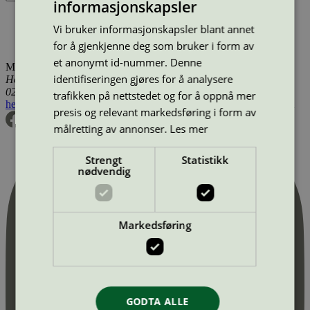
informasjonskapsler
Produktnavn
Lisensinnehaver
Type
Tilgjengelig i
Vi bruker informasjonskapsler blant annet
Prima Skurekrem med sitron, 500 ml
NOPA Nordic A/S
Skurekrem
Norge
for å gjenkjenne deg som bruker i form av
et anonymt id-nummer. Denne
Miljømerking Norge
identifiseringen gjøres for å analysere
Henrik Ibsens gate 20
0255 Oslo
trafikken på nettstedet og for å oppnå mer
hei@svanemerket.no
Tlf:
24 14 46 00
Org. nr: 971 279 362 MVA
presis og relevant markedsføring i form av
målretting av annonser.
Les mer
Strengt
Statistikk
nødvendig
Markedsføring
GODTA ALLE