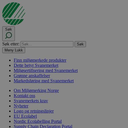
Søk
Søk etter:
Meny
Lukk
Finn miljømerkede produkter
Dette betyr Svanemerket
Miljøsertifisering med Svanemerket
Grønne anskaffelser
Markedsføring med Svanemerket
Om Miljømerking Norge
Kontakt oss
Svanemerkets krav
Nyheter
Logo og retningslinjer
EU Ecolabel
Nordic Ecolabelling Portal
Supply Chain Declaration Portal