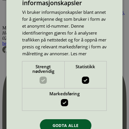
informasjonskapsler
Produktnavn
Lisensinnehaver
Type
Tilgjengelig i
Vi bruker informasjonskapsler blant annet
Statsbygg Lunsjrestaurant, Kantine, Biskop Gunnerus gate 6,
0155 Oslo
Statsbygg
Personalrestaurant
Norge
for å gjenkjenne deg som bruker i form av
et anonymt id-nummer. Denne
Miljømerking Norge
identifiseringen gjøres for å analysere
Henrik Ibsens gate 20
0255 Oslo
trafikken på nettstedet og for å oppnå mer
hei@svanemerket.no
Tlf:
24 14 46 00
Org. nr: 971 279 362 MVA
presis og relevant markedsføring i form av
målretting av annonser.
Les mer
Strengt
Statistikk
nødvendig
Markedsføring
GODTA ALLE