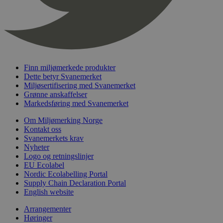
_hjFirstSeen
29
Hotjar Ltd
minutter
.svanemerket.no
54
sekunder
Finn miljømerkede produkter
Dette betyr Svanemerket
Miljøsertifisering med Svanemerket
pageviewCount
.svanemerket.no
Sesjon
Grønne anskaffelser
Markedsføring med Svanemerket
nelapi-product-archive-filters
svanemerket.no
4 dager 4
timer
Om Miljømerking Norge
nelapi-last-visited-category
svanemerket.no
4 dager 4
Kontakt oss
timer
Svanemerkets krav
Nyheter
wordpress_test_cookie
Sesjon
Automattic
Logo og retningslinjer
Inc.
EU Ecolabel
svanemerket.no
Nordic Ecolabelling Portal
Supply Chain Declaration Portal
English website
_hjIncludedInPageviewSample
2 minutter
Hotjar Ltd
svanemerket.no
Arrangementer
Høringer