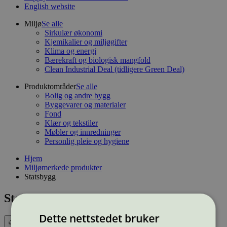
English website
Miljø
Se alle
Sirkulær økonomi
Kjemikalier og miljøgifter
Klima og energi
Bærekraft og biologisk mangfold
Clean Industrial Deal (tidligere Green Deal)
Produktområder
Se alle
Bolig og andre bygg
Byggevarer og materialer
Fond
Klær og tekstiler
Møbler og innredninger
Personlig pleie og hygiene
Hjem
Miljømerkede produkter
Statsbygg
Statsbygg
Dette nettstedet bruker
Eksport (CSV)