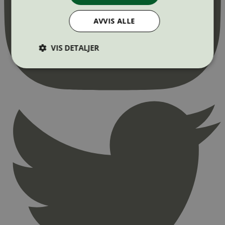
AVVIS ALLE
VIS DETALJER
Strengt nødvendig
Statistikk
Markedsføring
Strengt nødvendige informasjonskapsler tillater
kjernefunksjoner på nettstedet, som
brukerinnlogging og kontoadministrasjon.
Nettstedet kan ikke brukes riktig uten strengt
nødvendige informasjonskapsler.
Provider
/
Navn
Utløpsdato
Domene
_hjAbsoluteSessionInProgress
29
Hotjar Ltd
minutter
.svanemerket.no
54
sekunder