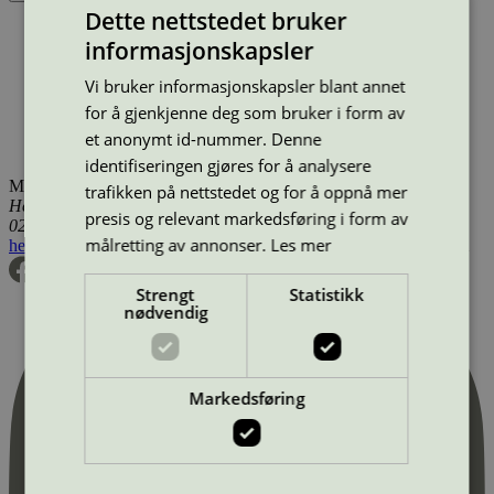
Dette nettstedet bruker
Produktnavn
Lisensinnehaver
Type
Tilgjengelig i
informasjonskapsler
X Block
XBlock
Leke
Danmark, Finland, Norge, Sverige,
Utenfor Norden
Vi bruker informasjonskapsler blant annet
X Board
XBlock
Leke
Danmark, Finland, Norge, Sverige,
Utenfor Norden
for å gjenkjenne deg som bruker i form av
X Fix
XBlock
Leke
Danmark, Finland, Norge, Sverige,
et anonymt id-nummer. Denne
Utenfor Norden
identifiseringen gjøres for å analysere
Miljømerking Norge
trafikken på nettstedet og for å oppnå mer
Henrik Ibsens gate 20
presis og relevant markedsføring i form av
0255 Oslo
målretting av annonser.
Les mer
hei@svanemerket.no
Tlf:
24 14 46 00
Org. nr: 971 279 362 MVA
Strengt
Statistikk
nødvendig
Markedsføring