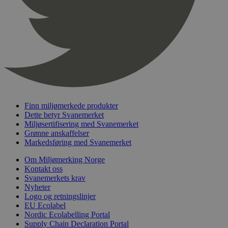
sekunder
_hjFirstSeen
29
Hotjar Ltd
minutter
.svanemerket.no
54
sekunder
Finn miljømerkede produkter
pageviewCount
.svanemerket.no
Sesjon
Dette betyr Svanemerket
Miljøsertifisering med Svanemerket
nelapi-product-archive-filters
svanemerket.no
4 dager 4
Grønne anskaffelser
timer
Markedsføring med Svanemerket
nelapi-last-visited-category
svanemerket.no
4 dager 4
timer
Om Miljømerking Norge
Kontakt oss
wordpress_test_cookie
Sesjon
Automattic
Svanemerkets krav
Inc.
Nyheter
svanemerket.no
Logo og retningslinjer
EU Ecolabel
Nordic Ecolabelling Portal
_hjIncludedInPageviewSample
2 minutter
Hotjar Ltd
Supply Chain Declaration Portal