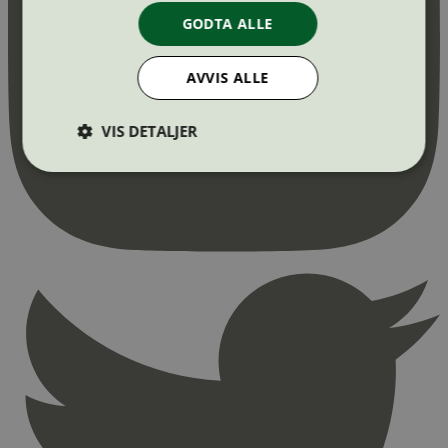
GODTA ALLE
AVVIS ALLE
VIS DETALJER
Strengt nødvendig
Statistikk
Markedsføring
Strengt nødvendige informasjonskapsler tillater
kjernefunksjoner på nettstedet, som
brukerinnlogging og kontoadministrasjon.
Nettstedet kan ikke brukes riktig uten strengt
nødvendige informasjonskapsler.
Provider
/
Navn
Utløpsdato
Domene
_hjAbsoluteSessionInProgress
29
Hotjar Ltd
minutter
.svanemerket.no
54