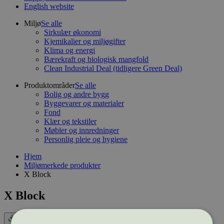
English website
Miljø
Se alle
Sirkulær økonomi
Kjemikalier og miljøgifter
Klima og energi
Bærekraft og biologisk mangfold
Clean Industrial Deal (tidligere Green Deal)
Produktområder
Se alle
Bolig og andre bygg
Byggevarer og materialer
Fond
Klær og tekstiler
Møbler og innredninger
Personlig pleie og hygiene
Hjem
Miljømerkede produkter
X Block
X Block
Eksport (CSV)