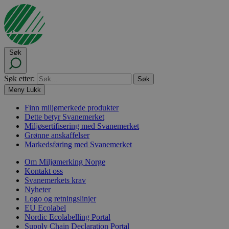
Søk
Søk etter:
Meny
Lukk
Finn miljømerkede produkter
Dette betyr Svanemerket
Miljøsertifisering med Svanemerket
Grønne anskaffelser
Markedsføring med Svanemerket
Om Miljømerking Norge
Kontakt oss
Svanemerkets krav
Nyheter
Logo og retningslinjer
EU Ecolabel
Nordic Ecolabelling Portal
Supply Chain Declaration Portal