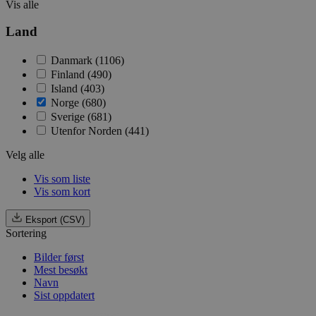
Vis alle
_hjid
Land
YSC
Danmark (1106)
_ga
iutk
Finland (490)
Island (403)
Norge (680)
Sverige (681)
Utenfor Norden (441)
_gid
Velg alle
Vis som liste
_ga_PHYYHD0E0G
Vis som kort
Eksport (CSV)
Sortering
Bilder først
Mest besøkt
Navn
Sist oppdatert