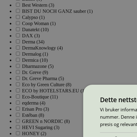
Best Western (3)
BIST DU NOCH GANZ sauber (1)
Calypso (1)
Coop Woman (1)
Danatekt (10)
DAX (3)
Derma (34)
DermaKnowlogy (4)
Dermalog (1)
Dermica (10)
Dharmazone (5)
Dr. Greve (9)
Dr. Greve Pharma (5)
Eco by Green Culture (8)
ECO by HOTELSTARS.EU (1)
Eco-Boutique (11)
Dette netts
eqderma (4)
Erisan Pro (3)
Vi bruker informa
Estéban (8)
nummer. Denne ide
GREEN n NORDIC (8)
presis og relevan
HEVI Sugaring (3)
HONEY (2)