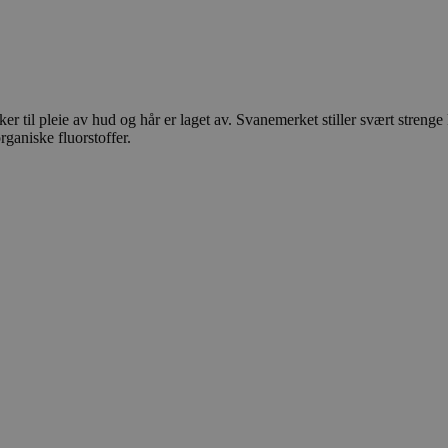
 til pleie av hud og hår er laget av. Svanemerket stiller svært strenge k
ganiske fluorstoffer.