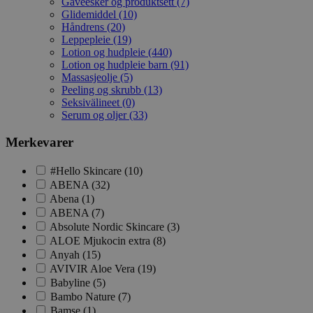
Gaveesker og produktsett (7)
Glidemiddel (10)
Håndrens (20)
Leppepleie (19)
Lotion og hudpleie (440)
Lotion og hudpleie barn (91)
Massasjeolje (5)
Peeling og skrubb (13)
Seksivälineet (0)
Serum og oljer (33)
Merkevarer
#Hello Skincare (10)
ABENA (32)
Abena (1)
ABENA (7)
Absolute Nordic Skincare (3)
ALOE Mjukocin extra (8)
Anyah (15)
AVIVIR Aloe Vera (19)
Babyline (5)
Bambo Nature (7)
Bamse (1)