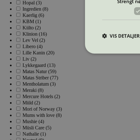
Strengt n
Hopal (3)
Ingredien (8)
Kaerlig (6)
KBM (1)
Kiilto (2)
Klinion (16)
VIS DETALJER
Lev Vel (2)
Libero (4)
Lille Kanin (20)
Liv (2)
Lykkegaard (13)
Matas Natur (59)
Matas Striber (77)
Strengt nødvendige i
Nettstedet kan ikke b
Mentholatum (3)
Meraki (8)
Navn
Mercure Hotels (2)
Miild (2)
_hjAbsoluteSession
Mori of Norway (3)
Mums with love (8)
Mushie (4)
Müsli Care (5)
_hjFirstSeen
Nathalie (1)