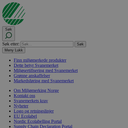
Søk
Søk etter:
Meny
Lukk
Finn miljømerkede produkter
Dette betyr Svanemerket
Miljøsertifisering med Svanemerket
Grønne anskaffelser
Markedsføring med Svanemerket
Om Miljømerking Norge
Kontakt oss
Svanemerkets krav
Nyheter
Logo og retningslinjer
EU Ecolabel
Nordic Ecolabelling Portal
Supply Chain Declaration Portal