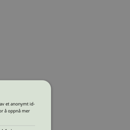
 av et anonymt id-
for å oppnå mer