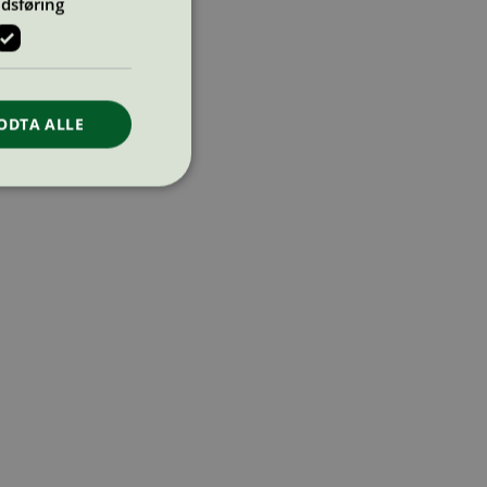
dsføring
ODTA ALLE
ontoadministrasjon.
re begynnelsen på
er. Den inneholder
re begynnelsen på
er. Den inneholder