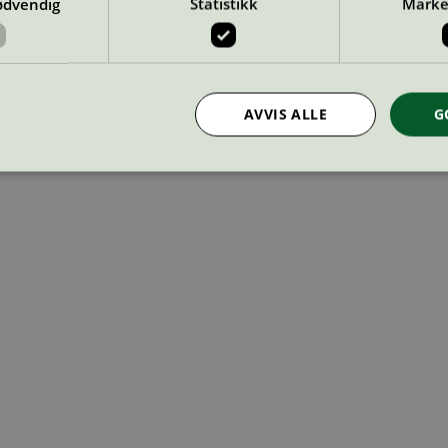
ødvendig
Statistikk
Marke
AVVIS ALLE
G
Strengt nødvendig
Statistikk
Markedsføring
nformasjonskapsler tillater kjernefunksjoner på nettstedet, som brukerinnlogging og k
rukes riktig uten strengt nødvendige informasjonskapsler.
Provider
/
Utløpsdato
Beskrivelse
Domene
InProgress
29
Cookien er satt slik at Hotjar kan spo
Hotjar Ltd
minutter
brukerens reise for et totalt antall økt
.svanemerket.no
54
ingen identifiserbar informasjon.
sekunder
29
Cookien er satt slik at Hotjar kan spo
Hotjar Ltd
minutter
brukerens reise for et totalt antall økt
.svanemerket.no
54
ingen identifiserbar informasjon.