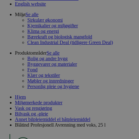
English website
Miljø
Se alle
Sirkulær økonomi
Kjemikalier og miljøgifter
Klima og energi
Bærekraft og biologisk mangfold
Clean Industrial Deal (tidligere Green Deal)
Produktområder
Se alle
Bolig og andre bygg
Byggevarer og materialer
Fond
Klær og tekstiler
Møbler og innredninger
Personlig pleie og hygiene
Hjem
Miljømerkede produkter
Vask og rengjøring
Bilvask og -pleie
Annet bilpleiemiddel el båtpleiemiddel
Blåtind Profesjonell Avrenning med voks, 25 l