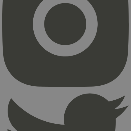
Strengt nødvendig
Statistikk
Markedsføring
Strengt nødvendige informasjonskapsler tillater
kjernefunksjoner på nettstedet, som
brukerinnlogging og kontoadministrasjon.
Nettstedet kan ikke brukes riktig uten strengt
nødvendige informasjonskapsler.
Provider
/
Navn
Utløpsdato
Domene
_hjAbsoluteSessionInProgress
29
Hotjar Ltd
minutter
.svanemerket.no
54
sekunder
_hjFirstSeen
29
Hotjar Ltd
minutter
.svanemerket.no
54
sekunder