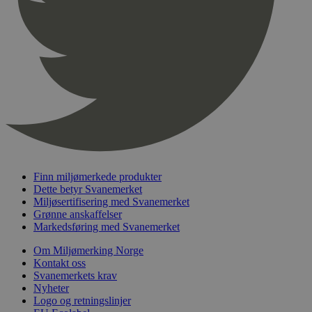
pageviewCount
.svanemerket.no
Sesjon
nelapi-product-archive-filters
svanemerket.no
4 dager 4
timer
nelapi-last-visited-category
svanemerket.no
4 dager 4
timer
wordpress_test_cookie
Sesjon
Automattic
Inc.
svanemerket.no
_hjIncludedInPageviewSample
2 minutter
Hotjar Ltd
svanemerket.no
Finn miljømerkede produkter
Dette betyr Svanemerket
Miljøsertifisering med Svanemerket
Grønne anskaffelser
Markedsføring med Svanemerket
Om Miljømerking Norge
Kontakt oss
Svanemerkets krav
Nyheter
Logo og retningslinjer
Provider
/
Navn
Utløpsdato
Beskrivelse