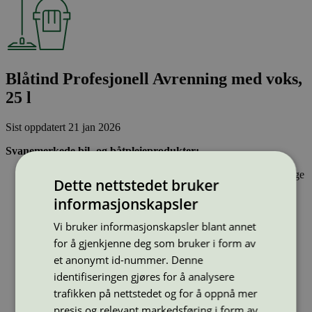
Blåtind Profesjonell Avrenning med voks,
25 l
Sist oppdatert
21 jan 2026
Svanemerkede bil- og båtpleieprodukter:
Inneholder stoffer som har gjennomgått Svanemerkets strenge
Dette nettstedet bruker
kjemikaliekontroll, som tar hensyn til både helse og miljø.
Er effektive og gir ønsket resultat
informasjonskapsler
Har emballasje som i design og materialer bidrar til en
sirkulær økonomi
Vi bruker informasjonskapsler blant annet
for å gjenkjenne deg som bruker i form av
Type:
Annet bilpleiemiddel el båtpleiemiddel
et anonymt id-nummer. Denne
Lisensnummer:
2013 0140
identifiseringen gjøres for å analysere
Miljømerke:
Svanemerket
trafikken på nettstedet og for å oppnå mer
Merkevare:
Blåtind
Merkevare nettside:
presis og relevant markedsføring i form av