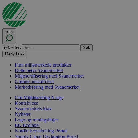
Søk
Søk etter:
Meny
Lukk
Finn miljømerkede produkter
Dette betyr Svanemerket
Miljøsertifisering med Svanemerket
Grønne anskaffelser
Markedsføring med Svanemerket
Om Miljømerking Norge
Kontakt oss
Svanemerkets krav
Nyheter
Logo og retningslinjer
EU Ecolabel
Nordic Ecolabelling Portal
Supply Chain Declaration Portal