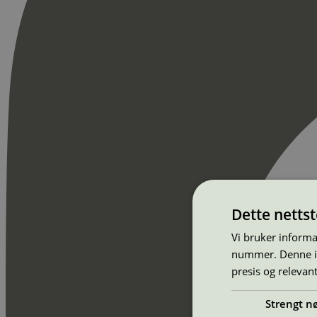
Dette netts
Vi bruker informa
nummer. Denne ide
presis og relevan
Strengt n