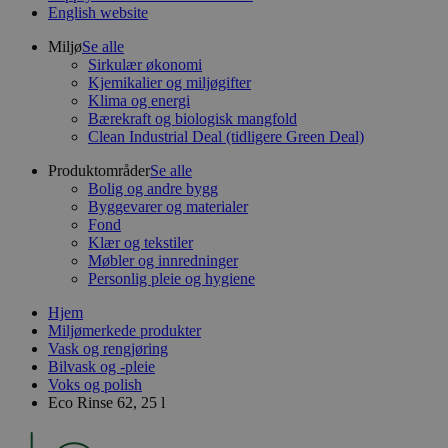
English website
Miljø
Se alle
Sirkulær økonomi
Kjemikalier og miljøgifter
Klima og energi
Bærekraft og biologisk mangfold
Clean Industrial Deal (tidligere Green Deal)
Produktområder
Se alle
Bolig og andre bygg
Byggevarer og materialer
Fond
Klær og tekstiler
Møbler og innredninger
Personlig pleie og hygiene
Hjem
Miljømerkede produkter
Vask og rengjøring
Bilvask og -pleie
Voks og polish
Eco Rinse 62, 25 l