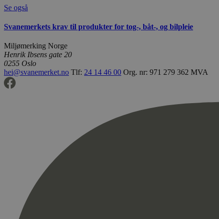
Se også
Svanemerkets krav til produkter for tog-, båt-, og bilpleie
Miljømerking Norge
Henrik Ibsens gate 20
0255 Oslo
hei@svanemerket.no
Tlf:
24 14 46 00
Org. nr: 971 279 362 MVA