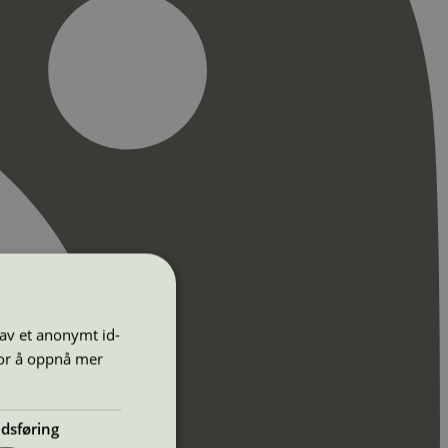
 av et anonymt id-
for å oppnå mer
dsføring