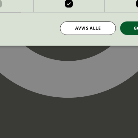
AVVIS ALLE
G
Strengt nødvendig
Statistikk
Markedsføring
nformasjonskapsler tillater kjernefunksjoner på nettstedet, som brukerinnlogging og k
rukes riktig uten strengt nødvendige informasjonskapsler.
Provider
/
Utløpsdato
Beskrivelse
Domene
InProgress
29
Cookien er satt slik at Hotjar kan spo
Hotjar Ltd
minutter
brukerens reise for et totalt antall økt
.svanemerket.no
54
ingen identifiserbar informasjon.
sekunder
29
Cookien er satt slik at Hotjar kan spo
Hotjar Ltd
minutter
brukerens reise for et totalt antall økt
.svanemerket.no
54
ingen identifiserbar informasjon.
sekunder