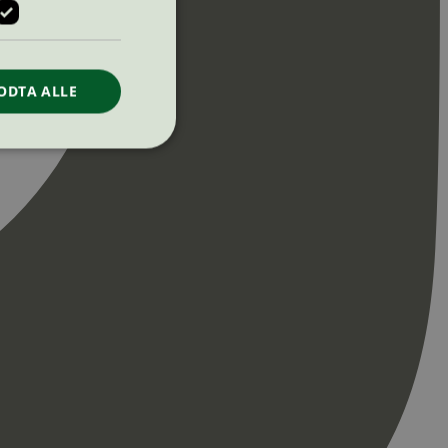
ODTA ALLE
ontoadministrasjon.
re begynnelsen på
er. Den inneholder
re begynnelsen på
er. Den inneholder