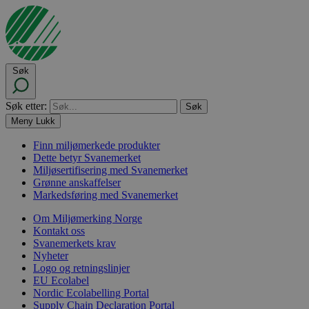
Søk
Søk etter:
Meny
Lukk
Finn miljømerkede produkter
Dette betyr Svanemerket
Miljøsertifisering med Svanemerket
Grønne anskaffelser
Markedsføring med Svanemerket
Om Miljømerking Norge
Kontakt oss
Svanemerkets krav
Nyheter
Logo og retningslinjer
EU Ecolabel
Nordic Ecolabelling Portal
Supply Chain Declaration Portal