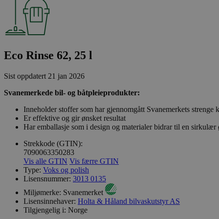
Eco Rinse 62, 25 l
Sist oppdatert
21 jan 2026
Svanemerkede bil- og båtpleieprodukter:
Inneholder stoffer som har gjennomgått Svanemerkets strenge kj
Er effektive og gir ønsket resultat
Har emballasje som i design og materialer bidrar til en sirkulæ
Strekkode (GTIN):
7090063350283
Vis alle GTIN
Vis færre GTIN
Type:
Voks og polish
Lisensnummer:
3013 0135
Miljømerke:
Svanemerket
Lisensinnehaver:
Holta & Håland bilvaskutstyr AS
Tilgjengelig i:
Norge