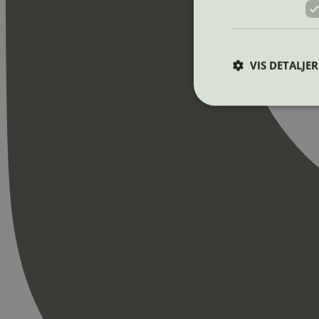
VIS DETALJER
Strengt nødvendige i
Nettstedet kan ikke b
Navn
_hjAbsoluteSession
_hjFirstSeen