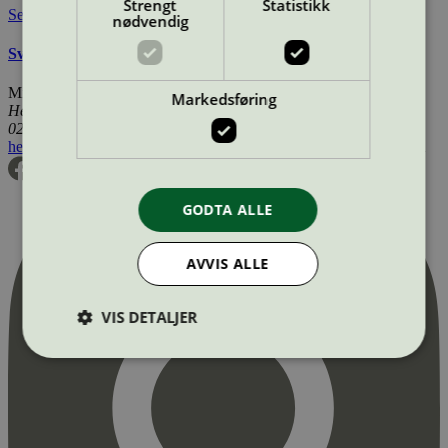
Strengt
Statistikk
Se også
nødvendig
Svanemerkets krav til gulv og gulvunderlag
Miljømerking Norge
Markedsføring
Henrik Ibsens gate 20
0255 Oslo
hei@svanemerket.no
Tlf:
24 14 46 00
Org. nr: 971 279 362 MVA
GODTA ALLE
AVVIS ALLE
VIS DETALJER
Strengt nødvendig
Statistikk
Markedsføring