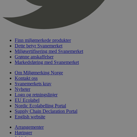
timer
nelapi-last-visited-category
svanemerket.no
4 dager 4
timer
wordpress_test_cookie
Sesjon
Automattic
Inc.
svanemerket.no
Finn miljømerkede produkter
Dette betyr Svanemerket
Miljøsertifisering med Svanemerket
_hjIncludedInPageviewSample
2 minutter
Hotjar Ltd
Grønne anskaffelser
svanemerket.no
Markedsføring med Svanemerket
Om Miljømerking Norge
Kontakt oss
Svanemerkets krav
Nyheter
Logo og retningslinjer
EU Ecolabel
Nordic Ecolabelling Portal
Supply Chain Declaration Portal
Provider
/
English website
Navn
Utløpsdato
Beskrivelse
Domene
Arrangementer
_gat_UA-
.svanemerket.no
54
Dette er en 
Provider
/
Høringer
Navn
Utløpsdato
Beskrivels
33776333-1
sekunder
informasjons
Domene