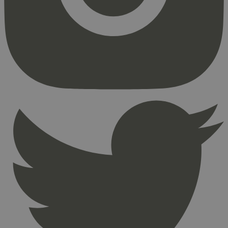
Strengt nødvendige informasjonskapsler tillater
kjernefunksjoner på nettstedet, som
brukerinnlogging og kontoadministrasjon.
Nettstedet kan ikke brukes riktig uten strengt
nødvendige informasjonskapsler.
Provider
/
Navn
Utløpsdato
Domene
_hjAbsoluteSessionInProgress
29
Hotjar Ltd
minutter
.svanemerket.no
54
sekunder
_hjFirstSeen
29
Hotjar Ltd
minutter
.svanemerket.no
54
sekunder
pageviewCount
.svanemerket.no
Sesjon
nelapi-product-archive-filters
svanemerket.no
4 dager 4