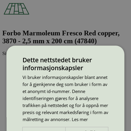
Forbo Marmoleum Fresco Red copper,
3870 - 2,5 mm x 200 cm (47840)
Sist oppdatert
28 aug 2025
Dette nettstedet bruker
Strekkode (GTIN):
informasjonskapsler
8710947114570
Vis alle GTIN
Vis færre GTIN
Vi bruker informasjonskapsler blant annet
Type:
Linoleum
for å gjenkjenne deg som bruker i form av
Lisensnummer:
3029 0003
et anonymt id-nummer. Denne
Miljømerke:
Svanemerket
identifiseringen gjøres for å analysere
Merkevare:
Forbo
Merkevare nettside:
https://www.forbo.com/flooring/no-no/
trafikken på nettstedet og for å oppnå mer
presis og relevant markedsføring i form av
Lisensinnehaver:
Forbo Flooring AB
målretting av annonser.
Les mer
Lisensinnehaver nettside:
http://www.forbo-flooring.se/
Tilgjengelig i:
Norge, Sverige, Finland, Danmark