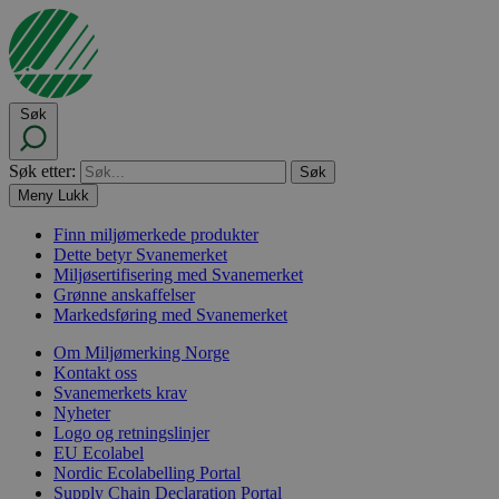
Søk
Søk etter:
Meny
Lukk
Finn miljømerkede produkter
Dette betyr Svanemerket
Miljøsertifisering med Svanemerket
Grønne anskaffelser
Markedsføring med Svanemerket
Om Miljømerking Norge
Kontakt oss
Svanemerkets krav
Nyheter
Logo og retningslinjer
EU Ecolabel
Nordic Ecolabelling Portal
Supply Chain Declaration Portal