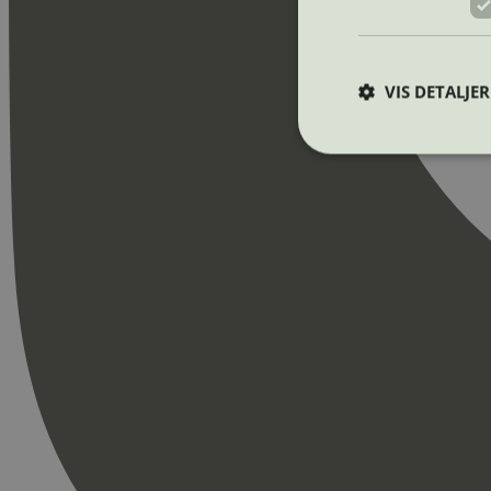
VIS DETALJER
Strengt nødvendige i
Nettstedet kan ikke b
Navn
_hjAbsoluteSession
_hjFirstSeen