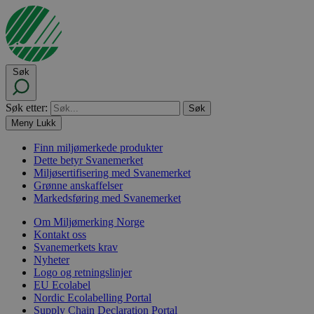
Søk
Søk etter:
Meny
Lukk
Finn miljømerkede produkter
Dette betyr Svanemerket
Miljøsertifisering med Svanemerket
Grønne anskaffelser
Markedsføring med Svanemerket
Om Miljømerking Norge
Kontakt oss
Svanemerkets krav
Nyheter
Logo og retningslinjer
EU Ecolabel
Nordic Ecolabelling Portal
Supply Chain Declaration Portal