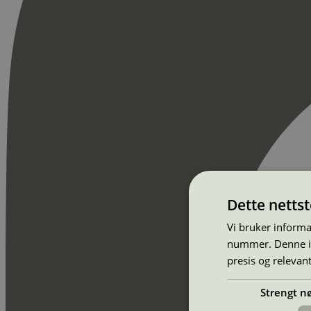
Dette netts
Vi bruker informa
nummer. Denne ide
presis og relevan
Strengt n