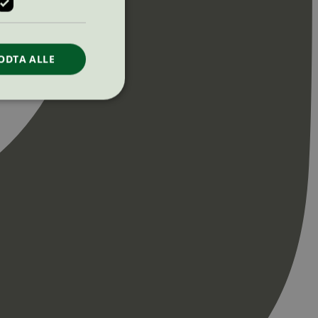
ODTA ALLE
ontoadministrasjon.
re begynnelsen på
er. Den inneholder
re begynnelsen på
er. Den inneholder