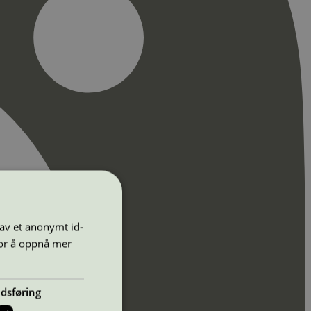
 av et anonymt id-
for å oppnå mer
dsføring