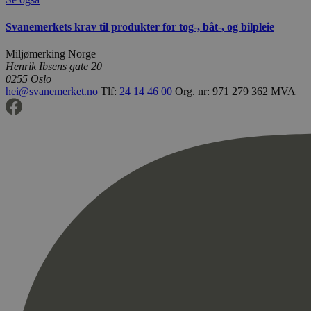
Svanemerkets krav til produkter for tog-, båt-, og bilpleie
Miljømerking Norge
Henrik Ibsens gate 20
0255 Oslo
hei@svanemerket.no
Tlf:
24 14 46 00
Org. nr: 971 279 362 MVA