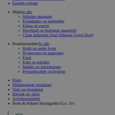
English website
Miljø
Se alle
Sirkulær økonomi
Kjemikalier og miljøgifter
Klima og energi
Bærekraft og biologisk mangfold
Clean Industrial Deal (tidligere Green Deal)
Produktområder
Se alle
Bolig og andre bygg
Byggevarer og materialer
Fond
Klær og tekstiler
Møbler og innredninger
Personlig pleie og hygiene
Hjem
Miljømerkede produkter
Vask og rengjøring
Bilvask og -pleie
Avfettingsmiddel
Holta & Håland Skumgardin Eco, 10 l