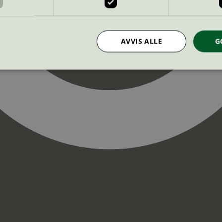
AVVIS ALLE
G
Strengt nødvendig
Statistikk
Markedsføring
nformasjonskapsler tillater kjernefunksjoner på nettstedet, som brukerinnlogging og k
rukes riktig uten strengt nødvendige informasjonskapsler.
Provider
/
Utløpsdato
Beskrivelse
Domene
InProgress
29
Cookien er satt slik at Hotjar kan spo
Hotjar Ltd
minutter
brukerens reise for et totalt antall økt
.svanemerket.no
54
ingen identifiserbar informasjon.
sekunder
29
Cookien er satt slik at Hotjar kan spo
Hotjar Ltd
minutter
brukerens reise for et totalt antall økt
.svanemerket.no
54
ingen identifiserbar informasjon.
sekunder