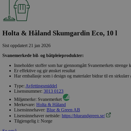
Holta & Håland Skumgardin Eco, 10 l
Sist oppdatert
21 jan 2026
Svanemerkede bil- og båtpleieprodukter:
Inneholder stoffer som har gjennomgått Svanemerkets strenge kj
Er effektive og gir ønsket resultat
Har emballasje som i design og materialer bidrar til en sirkulæ
Type:
Avfettingsmiddel
Lisensnummer:
3013 0123
Miljømerke:
Svanemerket
Merkevare:
Holta & Håland
Lisensinnehaver:
Blue & Green AB
Lisensinnehaver nettside:
https://blueandgreen.se/
Tilgjengelig i:
Norge
Se også