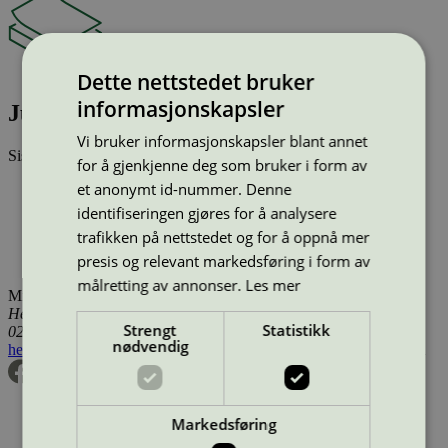
Dette nettstedet bruker
informasjonskapsler
Juwel80 Premium
Vi bruker informasjonskapsler blant annet
Sist oppdatert
05 jun 2025
for å gjenkjenne deg som bruker i form av
et anonymt id-nummer. Denne
Type:
Kopipapir (EU Ecolabel)
Lisensnummer:
SE/011/001
identifiseringen gjøres for å analysere
Miljømerke:
EU Ecolabel
trafikken på nettstedet og for å oppnå mer
Lisensinnehaver:
Sylvamo Sweden AB
presis og relevant markedsføring i form av
Tilgjengelig i:
Island, Norge, Sverige, Finland, Danmark
målretting av annonser.
Les mer
Miljømerking Norge
Henrik Ibsens gate 20
Strengt
Statistikk
0255 Oslo
nødvendig
hei@svanemerket.no
Tlf:
24 14 46 00
Org. nr: 971 279 362 MVA
Markedsføring