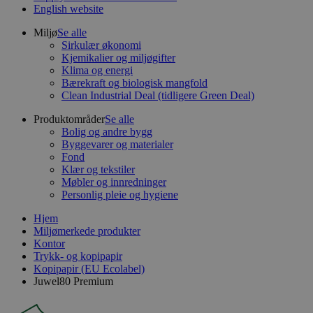
English website
Miljø
Se alle
Sirkulær økonomi
Kjemikalier og miljøgifter
Klima og energi
Bærekraft og biologisk mangfold
Clean Industrial Deal (tidligere Green Deal)
Produktområder
Se alle
Bolig og andre bygg
Byggevarer og materialer
Fond
Klær og tekstiler
Møbler og innredninger
Personlig pleie og hygiene
Hjem
Miljømerkede produkter
Kontor
Trykk- og kopipapir
Kopipapir (EU Ecolabel)
Juwel80 Premium