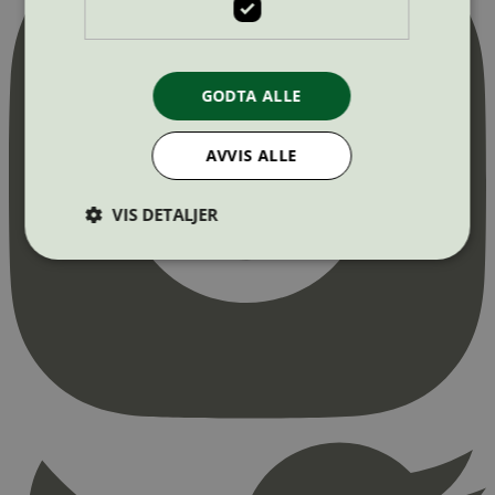
GODTA ALLE
AVVIS ALLE
VIS DETALJER
Strengt nødvendig
Statistikk
Markedsføring
Strengt nødvendige informasjonskapsler tillater
kjernefunksjoner på nettstedet, som
brukerinnlogging og kontoadministrasjon.
Nettstedet kan ikke brukes riktig uten strengt
nødvendige informasjonskapsler.
Provider
/
Navn
Utløpsdato