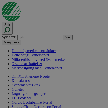
Søk
Søk etter:
Meny
Lukk
Finn miljømerkede produkter
Dette betyr Svanemerket
Miljøsertifisering med Svanemerket
Grønne anskaffelser
Markedsføring med Svanemerket
Om Miljømerking Norge
Kontakt oss
Svanemerkets krav
Nyheter
Logo og retningslinjer
EU Ecolabel
Nordic Ecolabelling Portal
Supply Chain Declaration Portal