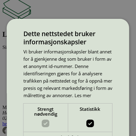
Dette nettstedet bruker
LWC paper: UPM Ultra Silk*(G)
informasjonskapsler
Sist oppdatert
20 des 2024
Vi bruker informasjonskapsler blant annet
Type:
Kopipapir (EU Ecolabel)
for å gjenkjenne deg som bruker i form av
Lisensnummer:
FI/011/001
et anonymt id-nummer. Denne
Miljømerke:
EU Ecolabel
identifiseringen gjøres for å analysere
Merkevare:
UPM
Merkevare nettside:
https://www.upmpaper.com/fi/
trafikken på nettstedet og for å oppnå mer
Lisensinnehaver:
UPM Kymmene Corporation
presis og relevant markedsføring i form av
Lisensinnehaver nettside:
http://www.upm.com
målretting av annonser.
Les mer
Tilgjengelig i:
Island, Norge, Sverige, Finland, Danmark
Miljømerking Norge
Strengt
Statistikk
Henrik Ibsens gate 20
nødvendig
0255 Oslo
hei@svanemerket.no
Tlf:
24 14 46 00
Org. nr: 971 279 362 MVA