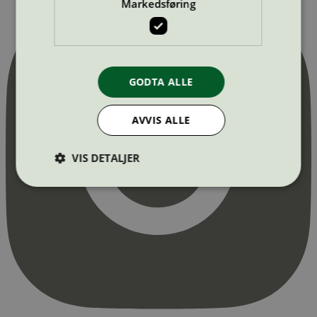
Markedsføring
GODTA ALLE
AVVIS ALLE
VIS DETALJER
Strengt nødvendig
Statistikk
Markedsføring
Strengt nødvendige informasjonskapsler tillater
kjernefunksjoner på nettstedet, som
brukerinnlogging og kontoadministrasjon.
Nettstedet kan ikke brukes riktig uten strengt
nødvendige informasjonskapsler.