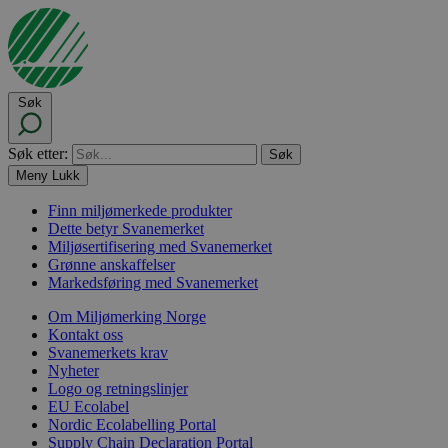
Søk
Søk etter:
Meny
Lukk
Finn miljømerkede produkter
Dette betyr Svanemerket
Miljøsertifisering med Svanemerket
Grønne anskaffelser
Markedsføring med Svanemerket
Om Miljømerking Norge
Kontakt oss
Svanemerkets krav
Nyheter
Logo og retningslinjer
EU Ecolabel
Nordic Ecolabelling Portal
Supply Chain Declaration Portal