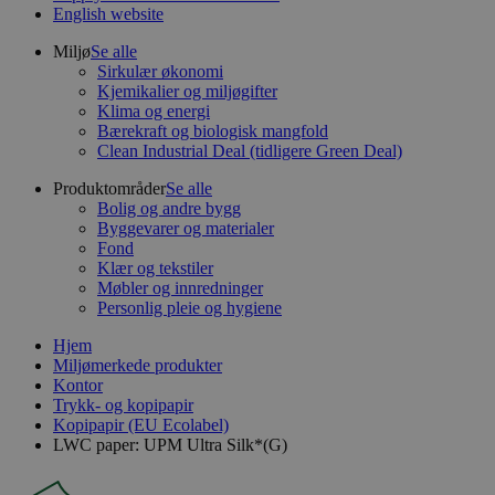
English website
Miljø
Se alle
Sirkulær økonomi
Kjemikalier og miljøgifter
Klima og energi
Bærekraft og biologisk mangfold
Clean Industrial Deal (tidligere Green Deal)
Produktområder
Se alle
Bolig og andre bygg
Byggevarer og materialer
Fond
Klær og tekstiler
Møbler og innredninger
Personlig pleie og hygiene
Hjem
Miljømerkede produkter
Kontor
Trykk- og kopipapir
Kopipapir (EU Ecolabel)
LWC paper: UPM Ultra Silk*(G)