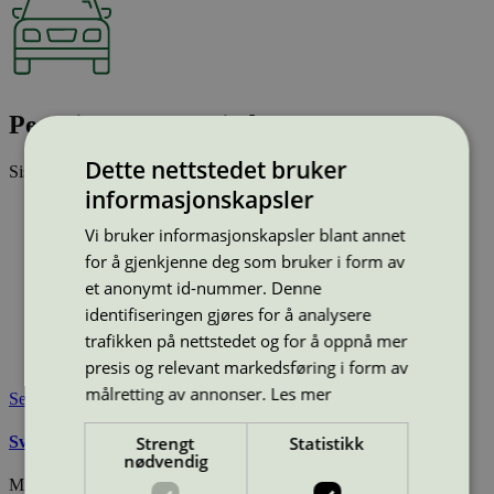
Pergrip Run NF, Big bag
Dette nettstedet bruker
Sist oppdatert
05 mai 2026
informasjonskapsler
Type:
Avisingsmiddel
Lisensnummer:
3063 0007
Vi bruker informasjonskapsler blant annet
Miljømerke:
Svanemerket
for å gjenkjenne deg som bruker i form av
Merkevare:
Perstorp
et anonymt id-nummer. Denne
Lisensinnehaver:
Perstorp AB
identifiseringen gjøres for å analysere
Lisensinnehaver nettside:
https://www.perstorp.com
trafikken på nettstedet og for å oppnå mer
Tilgjengelig i:
Island, Norge, Sverige, Finland, Danmark,
Utenfor Norden
presis og relevant markedsføring i form av
målretting av annonser.
Les mer
Se også
Strengt
Statistikk
Svanemerkets krav til avisingsmiddel
nødvendig
Miljømerking Norge