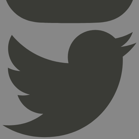
Nettstedet kan ikke brukes riktig uten strengt
nødvendige informasjonskapsler.
Provider
/
Navn
Utløpsdato
Domene
_hjAbsoluteSessionInProgress
29
Hotjar Ltd
minutter
.svanemerket.no
54
sekunder
_hjFirstSeen
29
Hotjar Ltd
minutter
.svanemerket.no
54
sekunder
pageviewCount
.svanemerket.no
Sesjon
nelapi-product-archive-filters
svanemerket.no
4 dager 4
timer
nelapi-last-visited-category
svanemerket.no
4 dager 4
timer