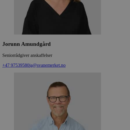
Jorunn Amundgård
Seniorrådgiver anskaffelser
+47 97539580
ja@svanemerket.no