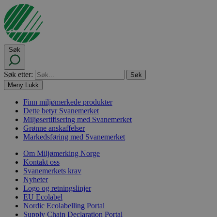
Søk
Søk etter:
Meny
Lukk
Finn miljømerkede produkter
Dette betyr Svanemerket
Miljøsertifisering med Svanemerket
Grønne anskaffelser
Markedsføring med Svanemerket
Om Miljømerking Norge
Kontakt oss
Svanemerkets krav
Nyheter
Logo og retningslinjer
EU Ecolabel
Nordic Ecolabelling Portal
Supply Chain Declaration Portal