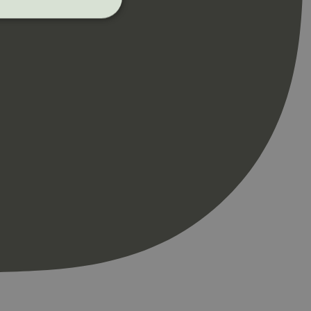
ontoadministrasjon.
re begynnelsen på
er. Den inneholder
re begynnelsen på
er. Den inneholder