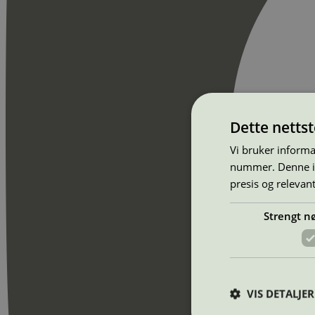
Dette netts
Vi bruker informa
nummer. Denne ide
presis og relevan
Strengt n
VIS DETALJER