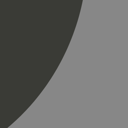
spørsel på et
og kampanjedata for
ics. Den lagrer og
ukes til å telle og