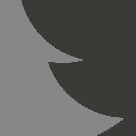
_gid
_ga_PHYYHD0E0G