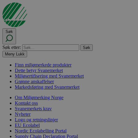
Søk
Søk etter:
Meny
Lukk
Finn miljømerkede produkter
Dette betyr Svanemerket
Miljøsertifisering med Svanemerket
Grønne anskaffelser
Markedsføring med Svanemerket
Om Miljømerking Norge
Kontakt oss
Svanemerkets krav
Nyheter
Logo og retningslinjer
EU Ecolabel
Nordic Ecolabelling Portal
Supply Chain Declaration Portal