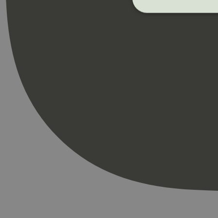
Strengt nødvendige i
Nettstedet kan ikke b
Navn
_hjAbsoluteSession
_hjFirstSeen
pageviewCount
nelapi-product-archi
nelapi-last-visited-