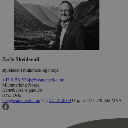
Jarle Skeidsvoll
styreleder i miljømerking norge
+47 91561953
js@svanemerket.no
Miljømerking Norge
Henrik Ibsens gate 20
0255 Oslo
hei@svanemerket.no
Tlf:
24 14 46 00
Org. nr: 971 279 362 MVA