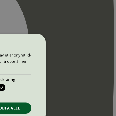
 av et anonymt id-
for å oppnå mer
dsføring
ODTA ALLE