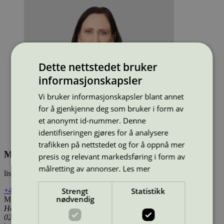
Dette nettstedet bruker
informasjonskapsler
Vi bruker informasjonskapsler blant annet
for å gjenkjenne deg som bruker i form av
et anonymt id-nummer. Denne
identifiseringen gjøres for å analysere
trafikken på nettstedet og for å oppnå mer
Mirielle Torgersen
presis og relevant markedsføring i form av
målretting av annonser.
Les mer
lisensieringssjef
Strengt
Statistikk
+47 90669362
mt@svanemerket.no
nødvendig
Miljømerking Norge
Henrik Ibsens gate 20
0255 Oslo