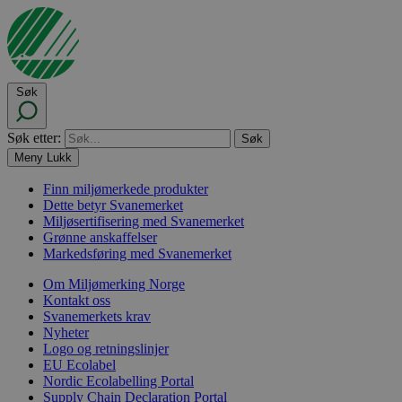
Søk
Søk etter:
Meny
Lukk
Finn miljømerkede produkter
Dette betyr Svanemerket
Miljøsertifisering med Svanemerket
Grønne anskaffelser
Markedsføring med Svanemerket
Om Miljømerking Norge
Kontakt oss
Svanemerkets krav
Nyheter
Logo og retningslinjer
EU Ecolabel
Nordic Ecolabelling Portal
Supply Chain Declaration Portal