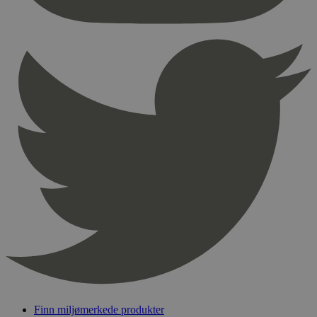
nødvendige informasjonskapsler.
Provider
/
Navn
Utløpsdato
Domene
_hjAbsoluteSessionInProgress
29
Hotjar Ltd
minutter
.svanemerket.no
54
sekunder
_hjFirstSeen
29
Hotjar Ltd
minutter
.svanemerket.no
54
sekunder
pageviewCount
.svanemerket.no
Sesjon
nelapi-product-archive-filters
svanemerket.no
4 dager 4
timer
nelapi-last-visited-category
svanemerket.no
4 dager 4
timer
Finn miljømerkede produkter