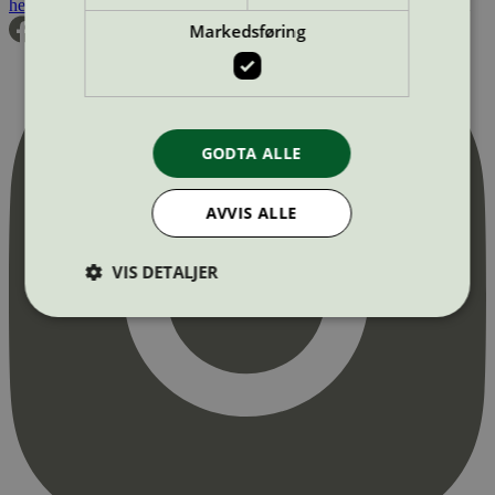
hei@svanemerket.no
Tlf:
24 14 46 00
Org. nr: 971 279 362 MVA
Markedsføring
GODTA ALLE
AVVIS ALLE
VIS DETALJER
Strengt nødvendig
Statistikk
Markedsføring
Strengt nødvendige informasjonskapsler tillater
kjernefunksjoner på nettstedet, som
brukerinnlogging og kontoadministrasjon.
Nettstedet kan ikke brukes riktig uten strengt