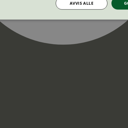
AVVIS ALLE
G
Strengt nødvendig
Statistikk
Markedsføring
nformasjonskapsler tillater kjernefunksjoner på nettstedet, som brukerinnlogging og k
rukes riktig uten strengt nødvendige informasjonskapsler.
Provider
/
Utløpsdato
Beskrivelse
Domene
InProgress
29
Cookien er satt slik at Hotjar kan spo
Hotjar Ltd
minutter
brukerens reise for et totalt antall økt
.svanemerket.no
54
ingen identifiserbar informasjon.
sekunder
29
Cookien er satt slik at Hotjar kan spo
Hotjar Ltd
minutter
brukerens reise for et totalt antall økt
.svanemerket.no
54
ingen identifiserbar informasjon.
sekunder
.svanemerket.no
Sesjon
ve-filters
svanemerket.no
4 dager 4
timer