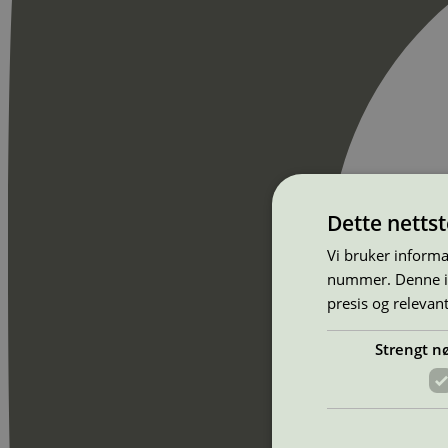
Dette netts
Vi bruker informa
nummer. Denne ide
presis og relevan
Strengt n