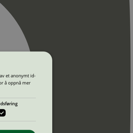
 av et anonymt id-
for å oppnå mer
dsføring