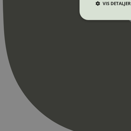
VIS DETALJER
Strengt nødvendige i
Nettstedet kan ikke b
Navn
_hjAbsoluteSession
_hjFirstSeen
pageviewCount
nelapi-product-archi