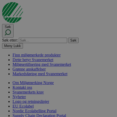
Søk
Søk etter:
Meny
Lukk
Finn miljømerkede produkter
Dette betyr Svanemerket
Miljøsertifisering med Svanemerket
Grønne anskaffelser
Markedsføring med Svanemerket
Om Miljømerking Norge
Kontakt oss
Svanemerkets krav
Nyheter
Logo og retningslinjer
EU Ecolabel
Nordic Ecolabelling Portal
Supply Chain Declaration Portal