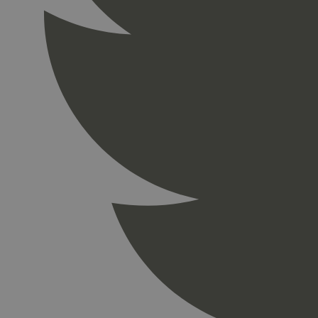
_gid
_ga_PHYYHD0E0G