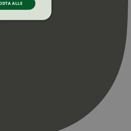
ODTA ALLE
ontoadministrasjon.
re begynnelsen på
er. Den inneholder
re begynnelsen på
er. Den inneholder