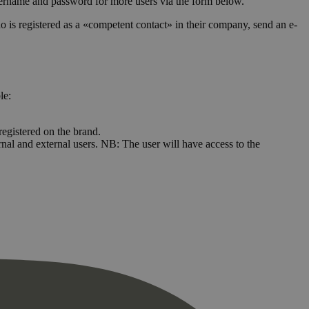
username and password for more users via the form below.
 is registered as a «competent contact» in their company, send an e-
le:
registered on the brand.
ernal and external users. NB: The user will have access to the