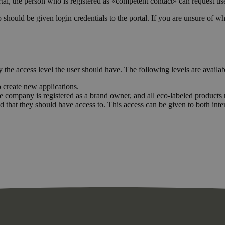
rtal, the person who is registered as «competent contact» can request 
uld be given login credentials to the portal. If you are unsure of who
the access level the user should have. The following levels are availab
o create new applications.
e company is registered as a brand owner, and all eco-labeled products 
ied that they should have access to. This access can be given to both int