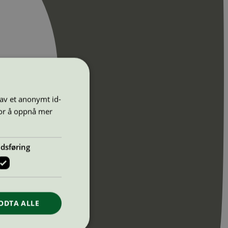
 av et anonymt id-
for å oppnå mer
dsføring
ODTA ALLE