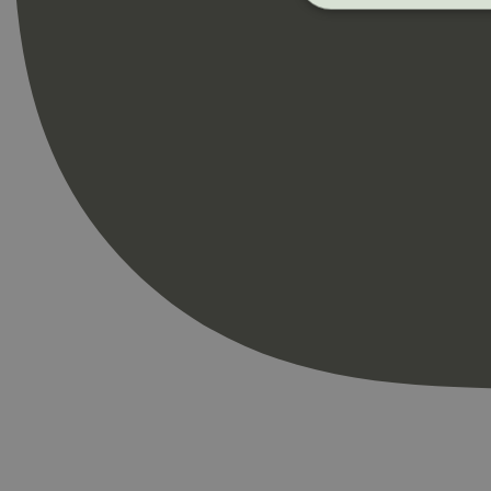
Strengt nødvendige i
Nettstedet kan ikke b
Navn
_hjAbsoluteSession
_hjFirstSeen
pageviewCount
nelapi-product-archi
nelapi-last-visited-
wordpress_test_coo