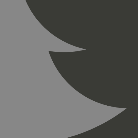
_gid
_ga_PHYYHD0E0G