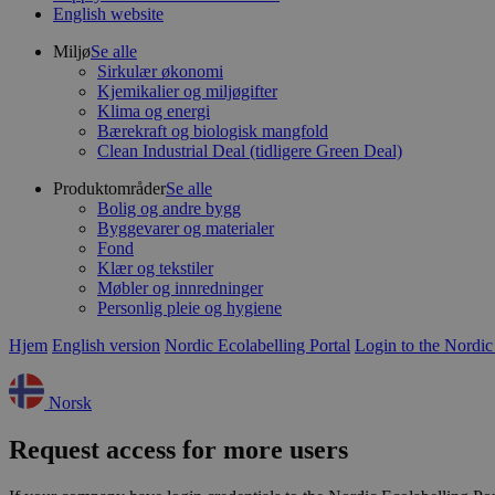
English website
Miljø
Se alle
Sirkulær økonomi
Kjemikalier og miljøgifter
Klima og energi
Bærekraft og biologisk mangfold
Clean Industrial Deal (tidligere Green Deal)
Produktområder
Se alle
Bolig og andre bygg
Byggevarer og materialer
Fond
Klær og tekstiler
Møbler og innredninger
Personlig pleie og hygiene
Hjem
English version
Nordic Ecolabelling Portal
Login to the Nordic
Norsk
Request access for more users