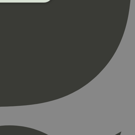
ontoadministrasjon.
re begynnelsen på
er. Den inneholder
re begynnelsen på
er. Den inneholder
press. Tester om
kke