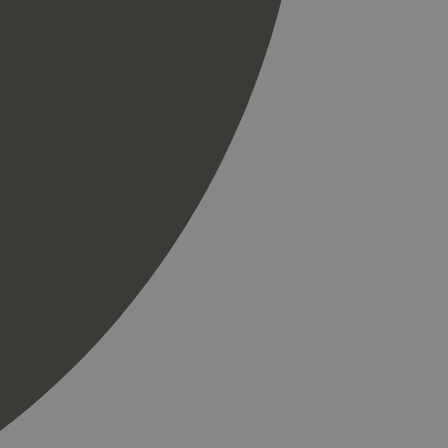
ics. Den lagrer og
ukes til å telle og