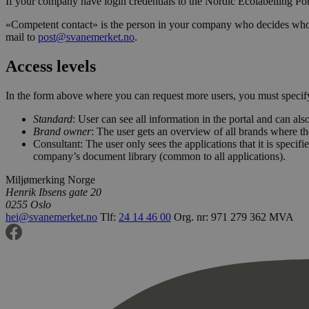
If your company have login credentials to the Nordic Ecolabelling Po
«Competent contact» is the person in your company who decides who sho
mail to
post@svanemerket.no
.
Access levels
In the form above where you can request more users, you must specify 
Standard
: User can see all information in the portal and can als
Brand owner
: The user gets an overview of all brands where th
Consultant: The user only sees the applications that it is specif
company’s document library (common to all applications).
Miljømerking Norge
Henrik Ibsens gate 20
0255 Oslo
hei@svanemerket.no
Tlf:
24 14 46 00
Org. nr: 971 279 362 MVA