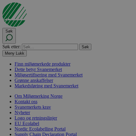
Søk
Søk etter:
Meny
Lukk
Finn miljømerkede produkter
Dette betyr Svanemerket
Miljøsertifisering med Svanemerket
Grønne anskaffelser
Markedsføring med Svanemerket
Om Miljømerking Norge
Kontakt oss
Svanemerkets krav
Nyheter
Logo og retningslinjer
EU Ecolabel
Nordic Ecolabelling Portal
Supply Chain Declaration Portal