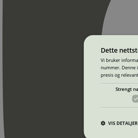
Dette netts
Vi bruker informa
nummer. Denne ide
presis og relevan
Strengt n
VIS DETALJER