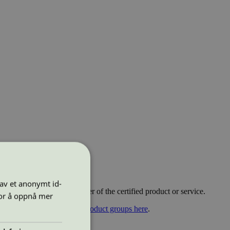
 av et anonymt id-
e fee based on the turnover of the certified product or service.
for å oppnå mer
fees» tab.
You can find all product groups here
.