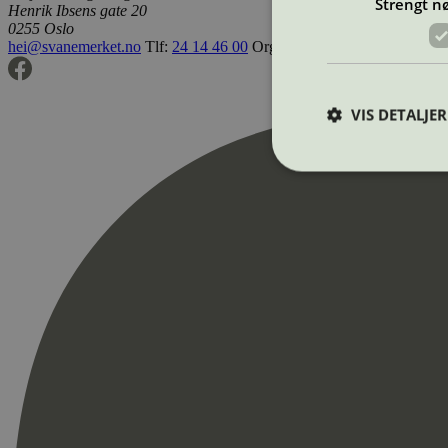
Strengt n
Henrik Ibsens gate 20
0255 Oslo
hei@svanemerket.no
Tlf:
24 14 46 00
Org. nr: 971 279 362 MVA
VIS DETALJER
Strengt nødvendige i
Nettstedet kan ikke b
Navn
_hjAbsoluteSession
_hjFirstSeen