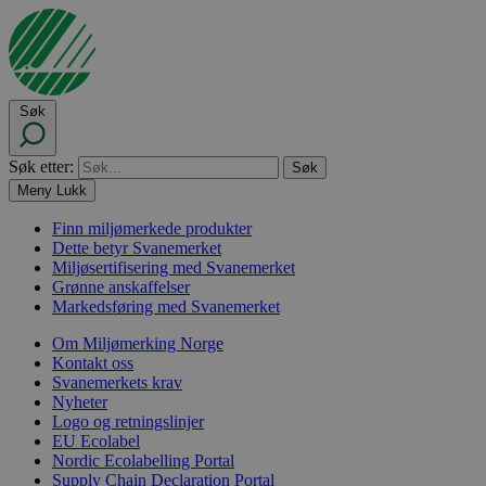
Søk
Søk etter:
Meny
Lukk
Finn miljømerkede produkter
Dette betyr Svanemerket
Miljøsertifisering med Svanemerket
Grønne anskaffelser
Markedsføring med Svanemerket
Om Miljømerking Norge
Kontakt oss
Svanemerkets krav
Nyheter
Logo og retningslinjer
EU Ecolabel
Nordic Ecolabelling Portal
Supply Chain Declaration Portal