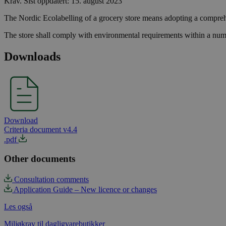
Krav
.
Sist oppdatert: 15. august 2023
The Nordic Ecolabelling of a grocery store means adopting a compre
The store shall comply with environmental requirements within a numb
Downloads
Download
Criteria document v4.4
.pdf
Other documents
Consultation comments
Application Guide – New licence or changes
Les også
Miljøkrav til dagligvarebutikker