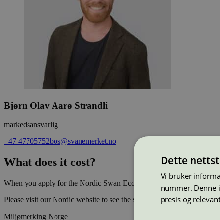
Bjørn Olav Aarø Strandli
markedsansvarlig
+47 47705752
bos@svanemerket.no
Dette netts
What does it cost?
Vi bruker informa
When you apply for the Nordic Swan Ecolabel, you must pay a fee. Addi
nummer. Denne ide
presis og relevan
Please visit our Nordic website to see the specific fees. You will find
Miljømerking Norge