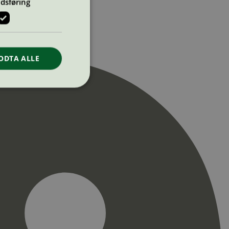
dsføring
ODTA ALLE
ontoadministrasjon.
re begynnelsen på
er. Den inneholder
re begynnelsen på
er. Den inneholder