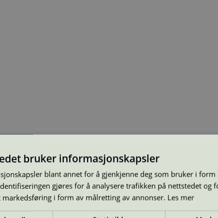
tedet bruker informasjonskapsler
sjonskapsler blant annet for å gjenkjenne deg som bruker i form
tionally, when you have a certification, you must pay an annual licenc
ntifiseringen gjøres for å analysere trafikken på nettstedet og 
t markedsføring i form av målretting av annonser.
Les mer
 them at the bottom of the page for the relevant product group under the 