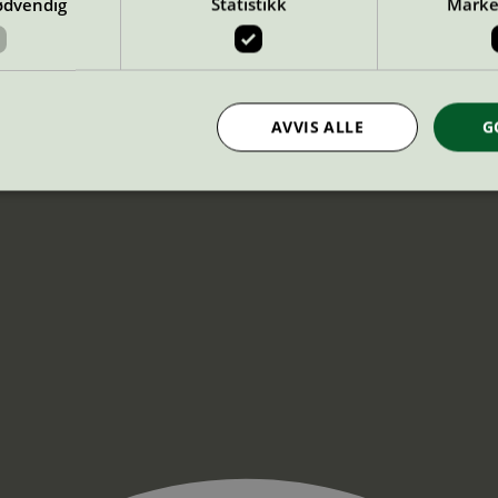
ødvendig
Statistikk
Marke
AVVIS ALLE
G
Strengt nødvendig
Statistikk
Markedsføring
nformasjonskapsler tillater kjernefunksjoner på nettstedet, som brukerinnlogging og k
rukes riktig uten strengt nødvendige informasjonskapsler.
Provider
/
Utløpsdato
Beskrivelse
Domene
InProgress
29
Cookien er satt slik at Hotjar kan spo
Hotjar Ltd
minutter
brukerens reise for et totalt antall økt
.svanemerket.no
54
ingen identifiserbar informasjon.
sekunder
29
Cookien er satt slik at Hotjar kan spo
Hotjar Ltd
minutter
brukerens reise for et totalt antall økt
.svanemerket.no
54
ingen identifiserbar informasjon.