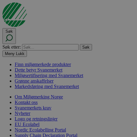
Søk
Søk etter:
Meny
Lukk
Finn miljømerkede produkter
Dette betyr Svanemerket
Miljøsertifisering med Svanemerket
Grønne anskaffelser
Markedsføring med Svanemerket
Om Miljømerking Norge
Kontakt oss
Svanemerkets krav
Nyheter
Logo og retningslinjer
EU Ecolabel
Nordic Ecolabelling Portal
Supply Chain Declaration Portal