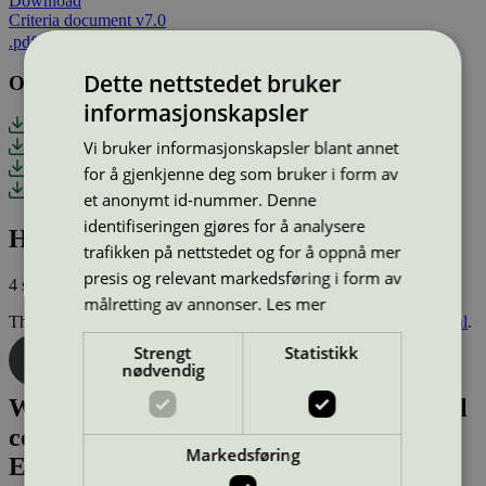
Download
Criteria document v7.0
.pdf
Dette nettstedet bruker
Other documents
informasjonskapsler
Background document
Vi bruker informasjonskapsler blant annet
Writable appendices
Calculation sheet
for å gjenkjenne deg som bruker i form av
Consultation_comments_v7
et anonymt id-nummer. Denne
identifiseringen gjøres for å analysere
How to apply
trafikken på nettstedet og for å oppnå mer
presis og relevant markedsføring i form av
4 steps on
how to get a Nordic Swan Ecolabel certification
.
målretting av annonser.
Les mer
The application is to be submitted in
the Nordic Ecolabelling Portal
.
Strengt
Statistikk
Log in
Request login credentials
nødvendig
Want to know more about environmental
certification with the Nordic Swan
Markedsføring
Ecolabel?