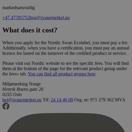
markedsansvarlig
_hjAbsoluteSessionInProgress
29
Hotjar Ltd
minutter
.svanemerket.no
54
+47 47705752
bos@svanemerket.no
sekunder
What does it cost?
When you apply for the Nordic Swan Ecolabel, you must pay a fee.
_hjFirstSeen
29
Hotjar Ltd
Additionally, when you have a certification, you must pay an annual
minutter
.svanemerket.no
licence fee based on the turnover of the certified product or service.
54
sekunder
Please visit our Nordic website to see the specific fees. You will find
them at the bottom of the page for the relevant product group under
the fees» tab.
You can find all product groups here
.
pageviewCount
.svanemerket.no
Sesjon
Miljømerking Norge
Henrik Ibsens gate 20
nelapi-product-archive-filters
svanemerket.no
4 dager 4
0255 Oslo
timer
hei@svanemerket.no
Tlf:
24 14 46 00
Org. nr: 971 279 362 MVA
nelapi-last-visited-category
svanemerket.no
4 dager 4
timer
wordpress_test_cookie
Sesjon
Automattic
Inc.
svanemerket.no