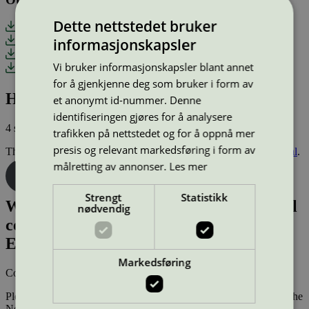
Dette nettstedet bruker
Background document
informasjonskapsler
Writable declarations
Compilation of hearing statements, gen. 3
Vi bruker informasjonskapsler blant annet
Application Guide – New licence or changes
for å gjenkjenne deg som bruker i form av
How to apply
et anonymt id-nummer. Denne
identifiseringen gjøres for å analysere
4 steps on
how to get a Nordic Swan Ecolabel certification
.
trafikken på nettstedet og for å oppnå mer
presis og relevant markedsføring i form av
The application is to be submitted in
the Nordic Ecolabelling Portal
.
målretting av annonser.
Les mer
Log in
Request login credentials
Strengt
Statistikk
Want to know more about environmental
nødvendig
certification with the Nordic Swan
Ecolabel?
Markedsføring
Contact us and we will help you:
Bos@svanemerket.no
Please state which product you are considering eco-labeling with the
Nordic Swan Ecolabel.