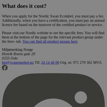
minutter
.svanemerket.no
54
What does it cost?
sekunder
When you apply for the Nordic Swan Ecolabel, you must pay a fee.
Additionally, when you have a certification, you must pay an annual
licence fee based on the turnover of the certified product or service.
_hjFirstSeen
29
Hotjar Ltd
minutter
.svanemerket.no
Please visit our Nordic website to see the specific fees. You will find
54
them at the bottom of the page for the relevant product group under
sekunder
the fees» tab.
You can find all product groups here
.
Miljømerking Norge
Henrik Ibsens gate 20
pageviewCount
.svanemerket.no
Sesjon
0255 Oslo
hei@svanemerket.no
Tlf:
24 14 46 00
Org. nr: 971 279 362 MVA
nelapi-product-archive-filters
svanemerket.no
4 dager 4
timer
nelapi-last-visited-category
svanemerket.no
4 dager 4
timer
wordpress_test_cookie
Sesjon
Automattic
Inc.
svanemerket.no