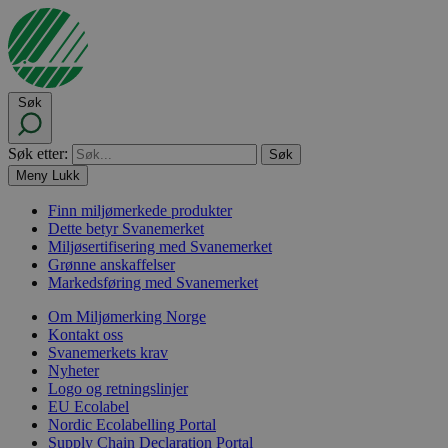
Søk
Søk etter:
Meny
Lukk
Finn miljømerkede produkter
Dette betyr Svanemerket
Miljøsertifisering med Svanemerket
Grønne anskaffelser
Markedsføring med Svanemerket
Om Miljømerking Norge
Kontakt oss
Svanemerkets krav
Nyheter
Logo og retningslinjer
EU Ecolabel
Nordic Ecolabelling Portal
Supply Chain Declaration Portal