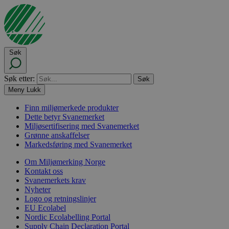
Søk
Søk etter:
Meny
Lukk
Finn miljømerkede produkter
Dette betyr Svanemerket
Miljøsertifisering med Svanemerket
Grønne anskaffelser
Markedsføring med Svanemerket
Om Miljømerking Norge
Kontakt oss
Svanemerkets krav
Nyheter
Logo og retningslinjer
EU Ecolabel
Nordic Ecolabelling Portal
Supply Chain Declaration Portal