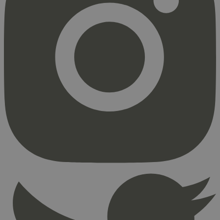
Strengt nødvendig
Statistikk
Markedsføring
Strengt nødvendige informasjonskapsler tillater
kjernefunksjoner på nettstedet, som
brukerinnlogging og kontoadministrasjon.
Nettstedet kan ikke brukes riktig uten strengt
nødvendige informasjonskapsler.
Provider
/
Navn
Utløpsdato
Domene
_hjAbsoluteSessionInProgress
29
Hotjar Ltd
minutter
.svanemerket.no
54
sekunder
_hjFirstSeen
29
Hotjar Ltd
minutter
.svanemerket.no
54
sekunder