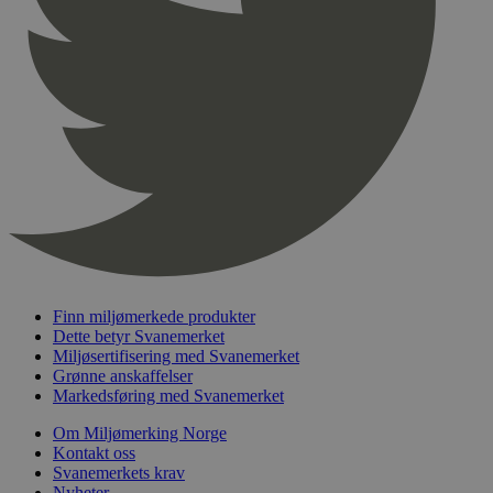
pageviewCount
.svanemerket.no
Sesjon
nelapi-product-archive-filters
svanemerket.no
4 dager 4
timer
nelapi-last-visited-category
svanemerket.no
4 dager 4
timer
wordpress_test_cookie
Sesjon
Automattic
Inc.
svanemerket.no
_hjIncludedInPageviewSample
2 minutter
Hotjar Ltd
svanemerket.no
Finn miljømerkede produkter
Dette betyr Svanemerket
Miljøsertifisering med Svanemerket
Grønne anskaffelser
Markedsføring med Svanemerket
Om Miljømerking Norge
Kontakt oss
Svanemerkets krav
Nyheter