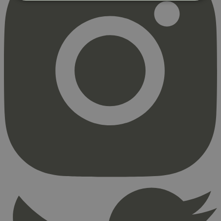
Strengt nødvendig
Statistikk
Markedsføring
Strengt nødvendige informasjonskapsler tillater
kjernefunksjoner på nettstedet, som
brukerinnlogging og kontoadministrasjon.
Nettstedet kan ikke brukes riktig uten strengt
nødvendige informasjonskapsler.
Provider
/
Navn
Utløpsdato
Domene
_hjAbsoluteSessionInProgress
29
Hotjar Ltd
minutter
.svanemerket.no
54
sekunder
_hjFirstSeen
29
Hotjar Ltd
minutter
.svanemerket.no
54
sekunder