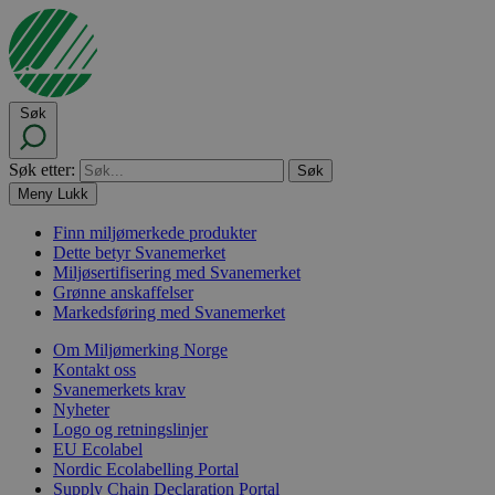
Søk
Søk etter:
Meny
Lukk
Finn miljømerkede produkter
Dette betyr Svanemerket
Miljøsertifisering med Svanemerket
Grønne anskaffelser
Markedsføring med Svanemerket
Om Miljømerking Norge
Kontakt oss
Svanemerkets krav
Nyheter
Logo og retningslinjer
EU Ecolabel
Nordic Ecolabelling Portal
Supply Chain Declaration Portal