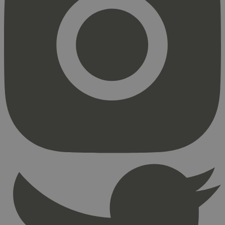
Strengt nødvendig
Statistikk
Markedsføring
Strengt nødvendige informasjonskapsler tillater
kjernefunksjoner på nettstedet, som
brukerinnlogging og kontoadministrasjon.
Nettstedet kan ikke brukes riktig uten strengt
nødvendige informasjonskapsler.
Provider
/
Navn
Utløpsdato
Domene
_hjAbsoluteSessionInProgress
29
Hotjar Ltd
minutter
.svanemerket.no
54
sekunder
_hjFirstSeen
29
Hotjar Ltd
minutter
.svanemerket.no
54
sekunder