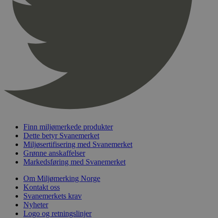
pageviewCount
.svanemerket.no
Sesjon
nelapi-product-archive-filters
svanemerket.no
4 dager 4
timer
nelapi-last-visited-category
svanemerket.no
4 dager 4
timer
wordpress_test_cookie
Sesjon
Automattic
Inc.
svanemerket.no
_hjIncludedInPageviewSample
2 minutter
Hotjar Ltd
svanemerket.no
Finn miljømerkede produkter
Dette betyr Svanemerket
Miljøsertifisering med Svanemerket
Grønne anskaffelser
Markedsføring med Svanemerket
Om Miljømerking Norge
Kontakt oss
Svanemerkets krav
Nyheter
Logo og retningslinjer
Provider
/