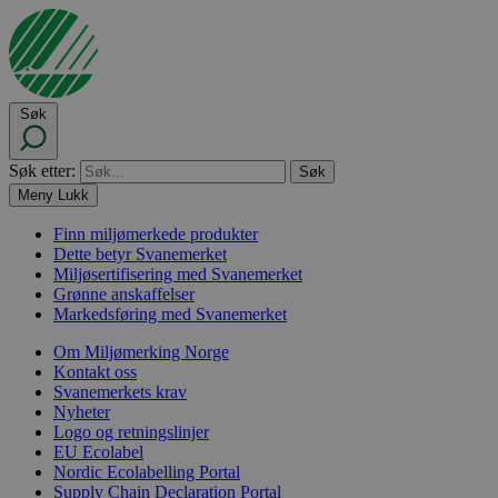
Søk
Søk etter:
Meny
Lukk
Finn miljømerkede produkter
Dette betyr Svanemerket
Miljøsertifisering med Svanemerket
Grønne anskaffelser
Markedsføring med Svanemerket
Om Miljømerking Norge
Kontakt oss
Svanemerkets krav
Nyheter
Logo og retningslinjer
EU Ecolabel
Nordic Ecolabelling Portal
Supply Chain Declaration Portal