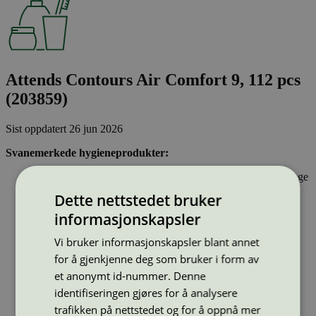
Attends Contours Air Comfort 9, 112 pcs
(203859)
Sist oppdatert
26 jun 2026
Svanemerkede hygieneprodukter:
Inneholder stoffer som har gjennomgått Svanemerkets strenge
kjemikaliekontroll, som tar hensyn til både helse og miljø.
Dette nettstedet bruker
Parfyme eller andre duftstoffer er ikke tillatt.
Inkontinensprodukter kan inneholde lukthemmende stoffer.
informasjonskapsler
Dersom hygieneproduktet inneholder bomull, skal denne
være økologisk og ikke klorbleket. Bomullspinner kan ikke
Vi bruker informasjonskapsler blant annet
ha pinner av plast.
for å gjenkjenne deg som bruker i form av
et anonymt id-nummer. Denne
Type:
Inkontinensprodukt
identifiseringen gjøres for å analysere
Lisensnummer:
3023 0086
trafikken på nettstedet og for å oppnå mer