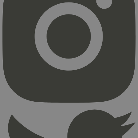
Strengt nødvendig
Statistikk
Markedsføring
Strengt nødvendige informasjonskapsler tillater
kjernefunksjoner på nettstedet, som
brukerinnlogging og kontoadministrasjon.
Nettstedet kan ikke brukes riktig uten strengt
nødvendige informasjonskapsler.
Provider
/
Navn
Utløpsdato
Domene
_hjAbsoluteSessionInProgress
29
Hotjar Ltd
minutter
.svanemerket.no
54
sekunder
_hjFirstSeen
29
Hotjar Ltd
minutter
.svanemerket.no
54
sekunder