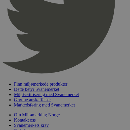
pageviewCount
.svanemerket.no
Sesjon
nelapi-product-archive-filters
svanemerket.no
4 dager 4
timer
nelapi-last-visited-category
svanemerket.no
4 dager 4
timer
wordpress_test_cookie
Sesjon
Automattic
Inc.
svanemerket.no
_hjIncludedInPageviewSample
2 minutter
Hotjar Ltd
svanemerket.no
Finn miljømerkede produkter
Dette betyr Svanemerket
Miljøsertifisering med Svanemerket
Grønne anskaffelser
Markedsføring med Svanemerket
Om Miljømerking Norge
Kontakt oss
Svanemerkets krav