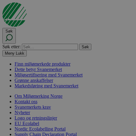
Søk
Søk etter:
Meny
Lukk
Finn miljømerkede produkter
Dette betyr Svanemerket
Miljøsertifisering med Svanemerket
Grønne anskaffelser
Markedsføring med Svanemerket
Om Miljømerking Norge
Kontakt oss
Svanemerkets krav
Nyheter
Logo og retningslinjer
EU Ecolabel
Nordic Ecolabelling Portal
Supply Chain Declaration Portal