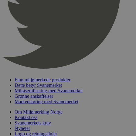
pageviewCount
.svanemerket.no
Sesjon
nelapi-product-archive-filters
svanemerket.no
4 dager 4
timer
nelapi-last-visited-category
svanemerket.no
4 dager 4
timer
wordpress_test_cookie
Sesjon
Automattic
Inc.
svanemerket.no
_hjIncludedInPageviewSample
2 minutter
Hotjar Ltd
svanemerket.no
Finn miljømerkede produkter
Dette betyr Svanemerket
Miljøsertifisering med Svanemerket
Grønne anskaffelser
Markedsføring med Svanemerket
Om Miljømerking Norge
Kontakt oss
Svanemerkets krav
Nyheter
Logo og retningslinjer
Provider
/