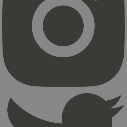
Strengt nødvendig
Statistikk
Markedsføring
Strengt nødvendige informasjonskapsler tillater
kjernefunksjoner på nettstedet, som
brukerinnlogging og kontoadministrasjon.
Nettstedet kan ikke brukes riktig uten strengt
nødvendige informasjonskapsler.
Provider
/
Navn
Utløpsdato
Domene
_hjAbsoluteSessionInProgress
29
Hotjar Ltd
minutter
.svanemerket.no
54
sekunder
_hjFirstSeen
29
Hotjar Ltd
minutter
.svanemerket.no
54
sekunder