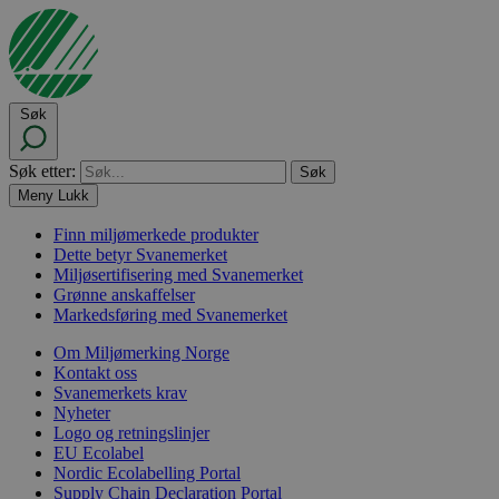
Søk
Søk etter:
Meny
Lukk
Finn miljømerkede produkter
Dette betyr Svanemerket
Miljøsertifisering med Svanemerket
Grønne anskaffelser
Markedsføring med Svanemerket
Om Miljømerking Norge
Kontakt oss
Svanemerkets krav
Nyheter
Logo og retningslinjer
EU Ecolabel
Nordic Ecolabelling Portal
Supply Chain Declaration Portal