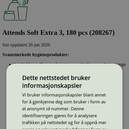
Attends Soft Extra 3, 180 pcs (208267)
Sist oppdatert
26 jun 2026
Svanemerkede hygieneprodukter:
Inneholder stoffer som har gjennomgått Svanemerkets strenge
kjemikaliekontroll, som tar hensyn til både helse og miljø.
Parfyme eller andre duftstoffer er ikke tillatt.
Dette nettstedet bruker
Inkontinensprodukter kan inneholde lukthemmende stoffer.
informasjonskapsler
Dersom hygieneproduktet inneholder bomull, skal denne
være økologisk og ikke klorbleket. Bomullspinner kan ikke
Vi bruker informasjonskapsler blant annet
ha pinner av plast.
for å gjenkjenne deg som bruker i form av
et anonymt id-nummer. Denne
Type:
Inkontinensprodukt
identifiseringen gjøres for å analysere
Lisensnummer:
3023 0086
trafikken på nettstedet og for å oppnå mer
Miljømerke:
Svanemerket
Merkevare:
Attends