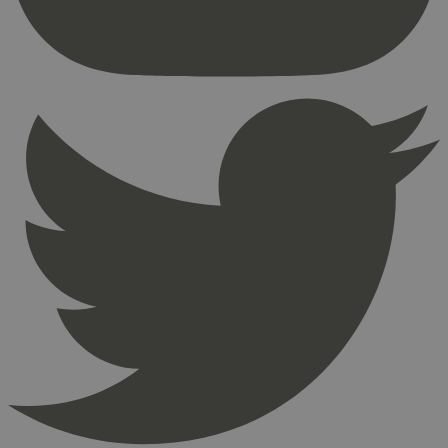
Nettstedet kan ikke brukes riktig uten strengt
nødvendige informasjonskapsler.
Provider
/
Navn
Utløpsdato
Domene
_hjAbsoluteSessionInProgress
29
Hotjar Ltd
minutter
.svanemerket.no
54
sekunder
_hjFirstSeen
29
Hotjar Ltd
minutter
.svanemerket.no
54
sekunder
pageviewCount
.svanemerket.no
Sesjon
nelapi-product-archive-filters
svanemerket.no
4 dager 4
timer
nelapi-last-visited-category
svanemerket.no
4 dager 4
timer