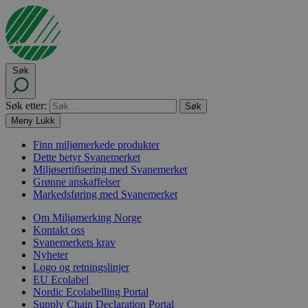
Søk
Søk etter:
Meny
Lukk
Finn miljømerkede produkter
Dette betyr Svanemerket
Miljøsertifisering med Svanemerket
Grønne anskaffelser
Markedsføring med Svanemerket
Om Miljømerking Norge
Kontakt oss
Svanemerkets krav
Nyheter
Logo og retningslinjer
EU Ecolabel
Nordic Ecolabelling Portal
Supply Chain Declaration Portal