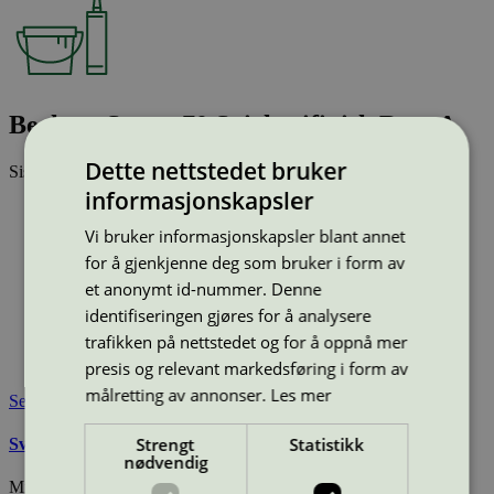
Beckers Scotte 70 Snickerifinish Base A
Dette nettstedet bruker
Sist oppdatert
25 feb 2026
informasjonskapsler
Type:
Innendørs lakk
Lisensnummer:
4096 0027
(
4096 0001
)
Vi bruker informasjonskapsler blant annet
Miljømerke:
Svanemerket
for å gjenkjenne deg som bruker i form av
Merkevare:
Beckers
et anonymt id-nummer. Denne
Merkevare nettside:
https://beckers.no/
identifiseringen gjøres for å analysere
Lisensinnehaver:
Tikkurila Oyj
trafikken på nettstedet og for å oppnå mer
Lisensinnehaver nettside:
http://www.tikkurila.com
Tilgjengelig i:
Norge, Sverige, Danmark
presis og relevant markedsføring i form av
målretting av annonser.
Les mer
Se også
Strengt
Statistikk
Svanemerkets krav til maling, beis og lakk
nødvendig
Miljømerking Norge