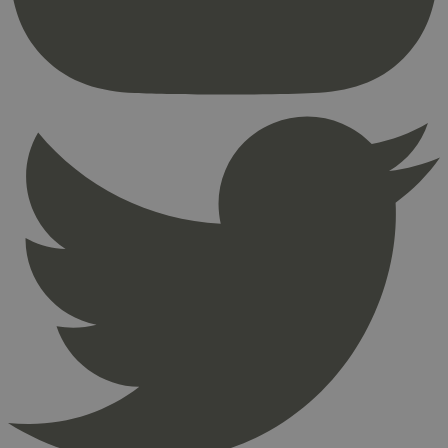
brukerinnlogging og kontoadministrasjon.
Nettstedet kan ikke brukes riktig uten strengt
nødvendige informasjonskapsler.
Provider
/
Navn
Utløpsdato
Domene
_hjAbsoluteSessionInProgress
29
Hotjar Ltd
minutter
.svanemerket.no
54
sekunder
_hjFirstSeen
29
Hotjar Ltd
minutter
.svanemerket.no
54
sekunder
pageviewCount
.svanemerket.no
Sesjon
nelapi-product-archive-filters
svanemerket.no
4 dager 4
timer
nelapi-last-visited-category
svanemerket.no
4 dager 4