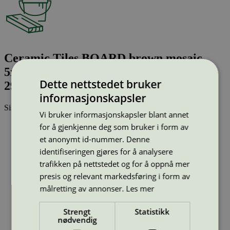
Ceramic Tiles BOARD brown mosaic
5x5/30x30, tile sintered GL - mosaic,
Dette nettstedet bruker
298x298x10
informasjonskapsler
Sist oppdatert
05 sep 2024
Vi bruker informasjonskapsler blant annet
Strekkode (GTIN):
for å gjenkjenne deg som bruker i form av
8590007348882
et anonymt id-nummer. Denne
Vis alle GTIN
Vis færre GTIN
identifiseringen gjøres for å analysere
Type:
Harde gulvbelegg (EU Ecolabel)
Lisensnummer:
CZ/021/003
trafikken på nettstedet og for å oppnå mer
Miljømerke:
EU Ecolabel
presis og relevant markedsføring i form av
Merkevare:
RAKO
målretting av annonser.
Les mer
Lisensinnehaver:
LASSELSBERGER, s.r.o.
Lisensinnehaver nettside:
https://www.rako.cz
Tilgjengelig i:
Norge, Sverige, Finland, Danmark, Utenfor
Strengt
Statistikk
Norden
nødvendig