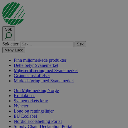
Søk
Søk etter:
Meny
Lukk
Finn miljømerkede produkter
Dette betyr Svanemerket
Miljøsertifisering med Svanemerket
Grønne anskaffelser
Markedsføring med Svanemerket
Om Miljømerking Norge
Kontakt oss
Svanemerkets krav
Nyheter
Logo og retningslinjer
EU Ecolabel
Nordic Ecolabelling Portal
Supply Chain Declaration Portal