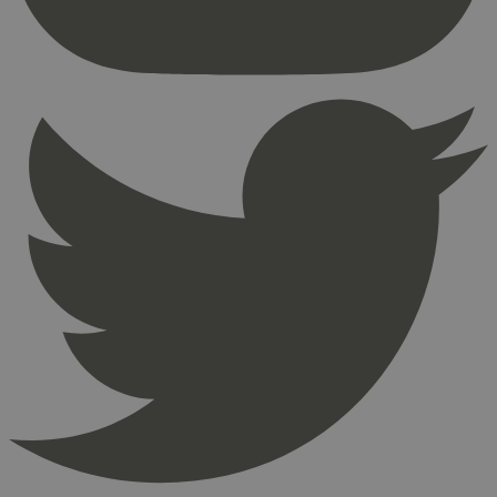
Nettstedet kan ikke brukes riktig uten strengt
nødvendige informasjonskapsler.
Provider
/
Navn
Utløpsdato
Domene
_hjAbsoluteSessionInProgress
29
Hotjar Ltd
minutter
.svanemerket.no
54
sekunder
_hjFirstSeen
29
Hotjar Ltd
minutter
.svanemerket.no
54
sekunder
pageviewCount
.svanemerket.no
Sesjon
nelapi-product-archive-filters
svanemerket.no
4 dager 4
timer
nelapi-last-visited-category
svanemerket.no
4 dager 4
timer