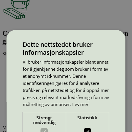
Ceramic Tiles COLOR ONE yellowgreen
gls. 15x15, wall tile, 148x148x6
Dette nettstedet bruker
informasjonskapsler
Sist oppdatert
05 sep 2024
Vi bruker informasjonskapsler blant annet
Strekkode (GTIN):
for å gjenkjenne deg som bruker i form av
8590596140300
Vis alle GTIN
Vis færre GTIN
et anonymt id-nummer. Denne
Type:
Harde gulvbelegg (EU Ecolabel)
identifiseringen gjøres for å analysere
Lisensnummer:
CZ/021/003
trafikken på nettstedet og for å oppnå mer
Miljømerke:
EU Ecolabel
Merkevare:
RAKO
presis og relevant markedsføring i form av
Lisensinnehaver:
LASSELSBERGER, s.r.o.
målretting av annonser.
Les mer
Lisensinnehaver nettside:
https://www.rako.cz
Tilgjengelig i:
Norge, Sverige, Finland, Danmark, Utenfor
Strengt
Statistikk
Norden
nødvendig
Miljømerking Norge