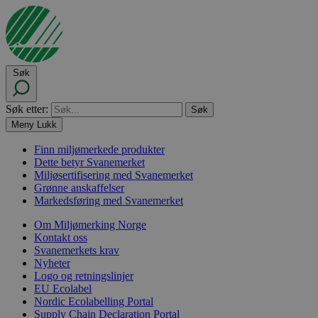
Søk
Søk etter:
Meny
Lukk
Finn miljømerkede produkter
Dette betyr Svanemerket
Miljøsertifisering med Svanemerket
Grønne anskaffelser
Markedsføring med Svanemerket
Om Miljømerking Norge
Kontakt oss
Svanemerkets krav
Nyheter
Logo og retningslinjer
EU Ecolabel
Nordic Ecolabelling Portal
Supply Chain Declaration Portal