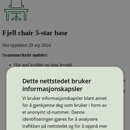
Fjell chair 5-star base
Sist oppdatert
29 sep 2024
Svanemerkede møbler:
Har god kvalitet og lang levetid.
Bare stoffer som har gjennomgått Svanemerkets strenge
kjemikaliekontroll kan brukes i produksjonen. For eksempel
Dette nettstedet bruker
er halogenerte flammehemmere og antibakterielle kjemikalier
forbudt.
informasjonskapsler
Består av bærekraftige, fornybare eller resirkulerte materialer.
De kan demonteres og gå inn i nye kretsløp etter bruk – et
Vi bruker informasjonskapsler blant annet
viktig tiltak for sirkulær økonomi.
for å gjenkjenne deg som bruker i form av
et anonymt id-nummer. Denne
Type:
Stoler
identifiseringen gjøres for å analysere
Lisensnummer:
2031 0117
trafikken på nettstedet og for å oppnå mer
Miljømerke:
Svanemerket