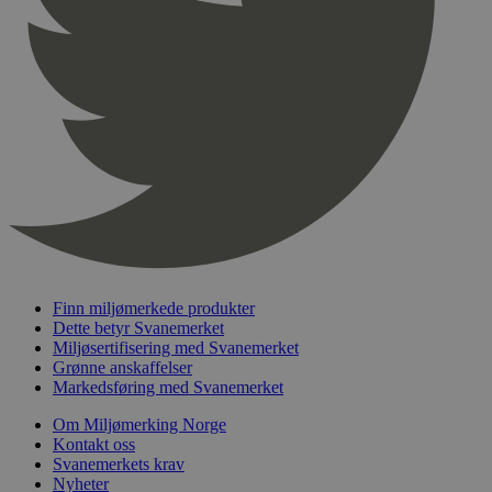
pageviewCount
.svanemerket.no
Sesjon
nelapi-product-archive-filters
svanemerket.no
4 dager 4
timer
nelapi-last-visited-category
svanemerket.no
4 dager 4
timer
wordpress_test_cookie
Sesjon
Automattic
Inc.
svanemerket.no
_hjIncludedInPageviewSample
2 minutter
Hotjar Ltd
svanemerket.no
Finn miljømerkede produkter
Dette betyr Svanemerket
Miljøsertifisering med Svanemerket
Grønne anskaffelser
Markedsføring med Svanemerket
Om Miljømerking Norge
Kontakt oss
Svanemerkets krav
Nyheter