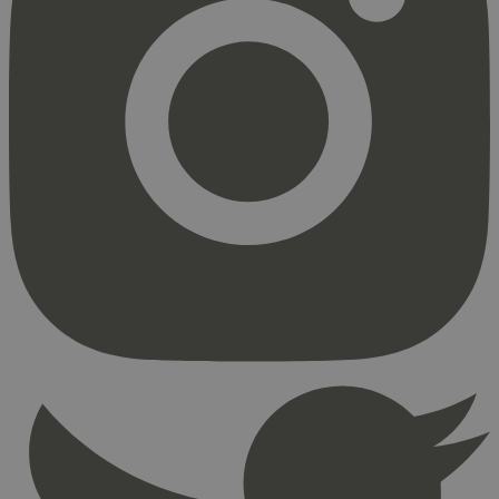
Strengt nødvendig
Statistikk
Markedsføring
Strengt nødvendige informasjonskapsler tillater
kjernefunksjoner på nettstedet, som
brukerinnlogging og kontoadministrasjon.
Nettstedet kan ikke brukes riktig uten strengt
nødvendige informasjonskapsler.
Provider
/
Navn
Utløpsdato
Domene
_hjAbsoluteSessionInProgress
29
Hotjar Ltd
minutter
.svanemerket.no
54
sekunder
_hjFirstSeen
29
Hotjar Ltd
minutter
.svanemerket.no
54
sekunder