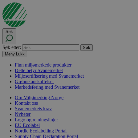
Søk
Søk etter:
Meny
Lukk
Finn miljømerkede produkter
Dette betyr Svanemerket
Miljøsertifisering med Svanemerket
Grønne anskaffelser
Markedsføring med Svanemerket
Om Miljømerking Norge
Kontakt oss
Svanemerkets krav
Nyheter
Logo og retningslinjer
EU Ecolabel
Nordic Ecolabelling Portal
Supply Chain Declaration Portal