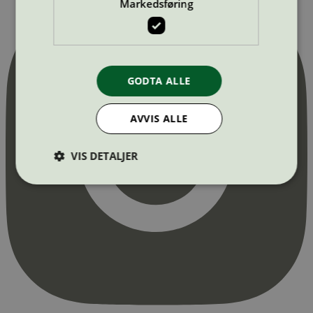
Markedsføring
GODTA ALLE
AVVIS ALLE
VIS DETALJER
Strengt nødvendig
Statistikk
Markedsføring
Strengt nødvendige informasjonskapsler tillater
kjernefunksjoner på nettstedet, som
brukerinnlogging og kontoadministrasjon.
Nettstedet kan ikke brukes riktig uten strengt
nødvendige informasjonskapsler.