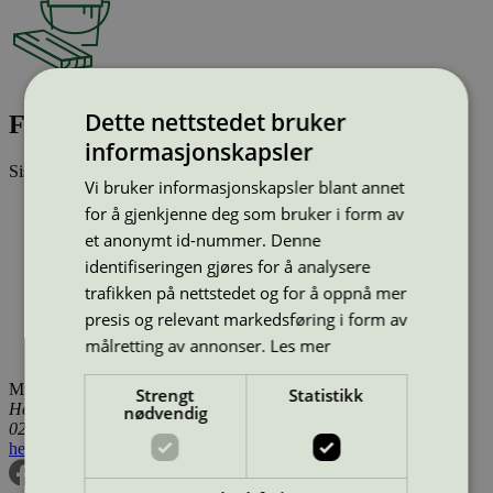
Dette nettstedet bruker
Flügger Flutex 7A Base 1, 0,7 l
informasjonskapsler
Sist oppdatert
04 mar 2026
Vi bruker informasjonskapsler blant annet
Type:
Innendørsmaling (EU ecolabel)
for å gjenkjenne deg som bruker i form av
Lisensnummer:
SE/044/002
et anonymt id-nummer. Denne
Miljømerke:
EU Ecolabel
identifiseringen gjøres for å analysere
Merkevare:
Flügger
Merkevare nettside:
https://www.flugger.no/
trafikken på nettstedet og for å oppnå mer
Lisensinnehaver:
Flügger Group A/S
presis og relevant markedsføring i form av
Lisensinnehaver nettside:
http://www.flugger.com
målretting av annonser.
Les mer
Tilgjengelig i:
Norge, Sverige, Danmark, Utenfor Norden
Miljømerking Norge
Strengt
Statistikk
Henrik Ibsens gate 20
nødvendig
0255 Oslo
hei@svanemerket.no
Tlf:
24 14 46 00
Org. nr: 971 279 362 MVA