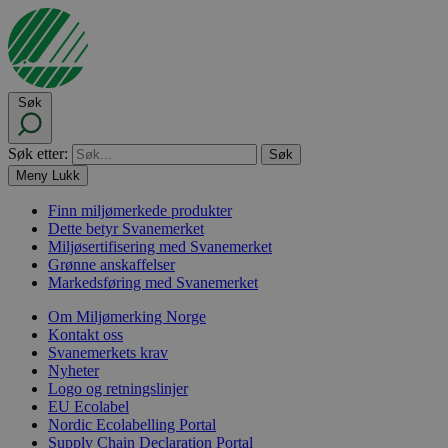
Søk
Søk etter:
Meny
Lukk
Finn miljømerkede produkter
Dette betyr Svanemerket
Miljøsertifisering med Svanemerket
Grønne anskaffelser
Markedsføring med Svanemerket
Om Miljømerking Norge
Kontakt oss
Svanemerkets krav
Nyheter
Logo og retningslinjer
EU Ecolabel
Nordic Ecolabelling Portal
Supply Chain Declaration Portal