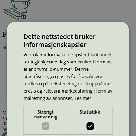
Flügger Flutex Pro 10 Hvit, 10 l
Dette nettstedet bruker
informasjonskapsler
Sist oppdatert
04 mar 2026
Vi bruker informasjonskapsler blant annet
Type:
Innendørsmaling (EU ecolabel)
for å gjenkjenne deg som bruker i form av
Lisensnummer:
SE/044/002
Miljømerke:
EU Ecolabel
et anonymt id-nummer. Denne
Merkevare:
Flügger
identifiseringen gjøres for å analysere
Merkevare nettside:
https://www.flugger.no/
trafikken på nettstedet og for å oppnå mer
Lisensinnehaver:
Flügger Group A/S
presis og relevant markedsføring i form av
Lisensinnehaver nettside:
http://www.flugger.com
Tilgjengelig i:
Island, Norge, Sverige, Danmark, Utenfor
målretting av annonser.
Les mer
Norden
Strengt
Statistikk
Miljømerking Norge
nødvendig
Henrik Ibsens gate 20
0255 Oslo
hei@svanemerket.no
Tlf:
24 14 46 00
Org. nr: 971 279 362 MVA