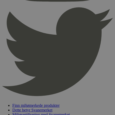
Provider
/
Navn
Utløpsdato
Domene
_hjAbsoluteSessionInProgress
29
Hotjar Ltd
minutter
.svanemerket.no
54
sekunder
_hjFirstSeen
29
Hotjar Ltd
minutter
.svanemerket.no
54
sekunder
pageviewCount
.svanemerket.no
Sesjon
nelapi-product-archive-filters
svanemerket.no
4 dager 4
timer
nelapi-last-visited-category
svanemerket.no
4 dager 4
Finn miljømerkede produkter
timer
Dette betyr Svanemerket
wordpress_test_cookie
Sesjon
Automattic
Miljøsertifisering med Svanemerket