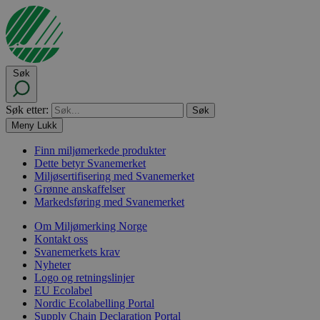
Søk
Søk etter:
Meny
Lukk
Finn miljømerkede produkter
Dette betyr Svanemerket
Miljøsertifisering med Svanemerket
Grønne anskaffelser
Markedsføring med Svanemerket
Om Miljømerking Norge
Kontakt oss
Svanemerkets krav
Nyheter
Logo og retningslinjer
EU Ecolabel
Nordic Ecolabelling Portal
Supply Chain Declaration Portal