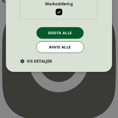
Markedsføring
GODTA ALLE
AVVIS ALLE
VIS DETALJER
Strengt nødvendig
Statistikk
Markedsføring
Strengt nødvendige informasjonskapsler tillater
kjernefunksjoner på nettstedet, som
brukerinnlogging og kontoadministrasjon.
Nettstedet kan ikke brukes riktig uten strengt
nødvendige informasjonskapsler.