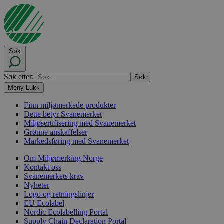
Søk
Søk etter:
Meny
Lukk
Finn miljømerkede produkter
Dette betyr Svanemerket
Miljøsertifisering med Svanemerket
Grønne anskaffelser
Markedsføring med Svanemerket
Om Miljømerking Norge
Kontakt oss
Svanemerkets krav
Nyheter
Logo og retningslinjer
EU Ecolabel
Nordic Ecolabelling Portal
Supply Chain Declaration Portal