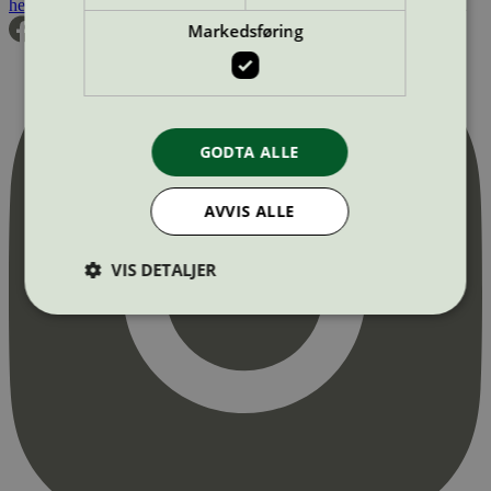
hei@svanemerket.no
Tlf:
24 14 46 00
Org. nr: 971 279 362 MVA
Markedsføring
GODTA ALLE
AVVIS ALLE
VIS DETALJER
Strengt nødvendig
Statistikk
Markedsføring
Strengt nødvendige informasjonskapsler tillater
kjernefunksjoner på nettstedet, som
brukerinnlogging og kontoadministrasjon.
Nettstedet kan ikke brukes riktig uten strengt