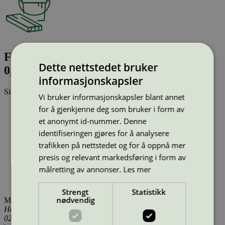
Flügger Interior High Finish 50 Base 3,
Dette nettstedet bruker
0,35 l
informasjonskapsler
Sist oppdatert
26 mar 2026
Vi bruker informasjonskapsler blant annet
for å gjenkjenne deg som bruker i form av
Type:
Innendørsmaling (EU ecolabel)
Lisensnummer:
SE/044/002
et anonymt id-nummer. Denne
Miljømerke:
EU Ecolabel
identifiseringen gjøres for å analysere
Merkevare:
Flügger
trafikken på nettstedet og for å oppnå mer
Merkevare nettside:
https://www.flugger.no/
Lisensinnehaver:
Flügger Group A/S
presis og relevant markedsføring i form av
Lisensinnehaver nettside:
http://www.flugger.com
målretting av annonser.
Les mer
Tilgjengelig i:
Island, Norge, Sverige, Danmark, Utenfor
Norden
Strengt
Statistikk
nødvendig
Miljømerking Norge
Henrik Ibsens gate 20
0255 Oslo