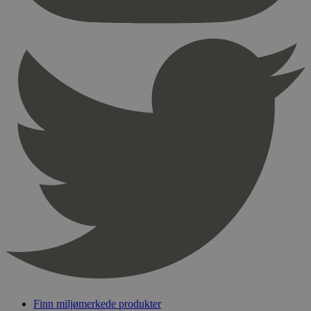
nødvendige informasjonskapsler.
Provider
/
Navn
Utløpsdato
Domene
_hjAbsoluteSessionInProgress
29
Hotjar Ltd
minutter
.svanemerket.no
54
sekunder
_hjFirstSeen
29
Hotjar Ltd
minutter
.svanemerket.no
54
sekunder
pageviewCount
.svanemerket.no
Sesjon
nelapi-product-archive-filters
svanemerket.no
4 dager 4
timer
nelapi-last-visited-category
svanemerket.no
4 dager 4
timer
Finn miljømerkede produkter