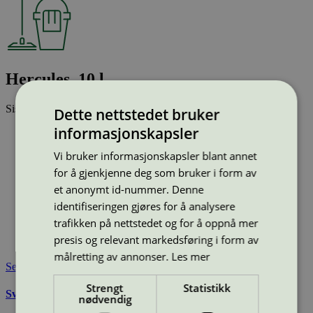
Hercules, 10 l
Sist oppdatert
23 jan 2026
Dette nettstedet bruker
informasjonskapsler
Type:
Maskinoppvaskmidler til profesjonelt bruk
Lisensnummer:
3080 0008
Vi bruker informasjonskapsler blant annet
Miljømerke:
Svanemerket
for å gjenkjenne deg som bruker i form av
Merkevare:
REKAL
et anonymt id-nummer. Denne
Merkevare nettside:
https://www.rekal.se/
Lisensinnehaver:
Rekal Svenska AB
identifiseringen gjøres for å analysere
Lisensinnehaver nettside:
https://www.rekal.se/
trafikken på nettstedet og for å oppnå mer
Tilgjengelig i:
Island, Norge, Sverige, Finland, Danmark,
presis og relevant markedsføring i form av
Utenfor Norden
målretting av annonser.
Les mer
Se også
Strengt
Statistikk
Svanemerkets krav til maskinoppvask for profesjonell bruk
nødvendig