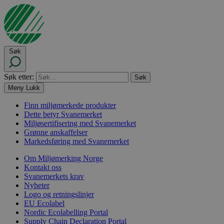
Søk
Søk etter:
Meny
Lukk
Finn miljømerkede produkter
Dette betyr Svanemerket
Miljøsertifisering med Svanemerket
Grønne anskaffelser
Markedsføring med Svanemerket
Om Miljømerking Norge
Kontakt oss
Svanemerkets krav
Nyheter
Logo og retningslinjer
EU Ecolabel
Nordic Ecolabelling Portal
Supply Chain Declaration Portal