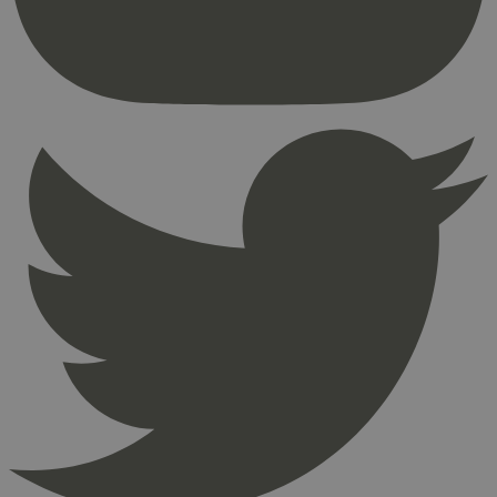
brukerinnlogging og kontoadministrasjon.
Nettstedet kan ikke brukes riktig uten strengt
nødvendige informasjonskapsler.
Provider
/
Navn
Utløpsdato
Domene
_hjAbsoluteSessionInProgress
29
Hotjar Ltd
minutter
.svanemerket.no
54
sekunder
_hjFirstSeen
29
Hotjar Ltd
minutter
.svanemerket.no
54
sekunder
pageviewCount
.svanemerket.no
Sesjon
nelapi-product-archive-filters
svanemerket.no
4 dager 4
timer
nelapi-last-visited-category
svanemerket.no
4 dager 4