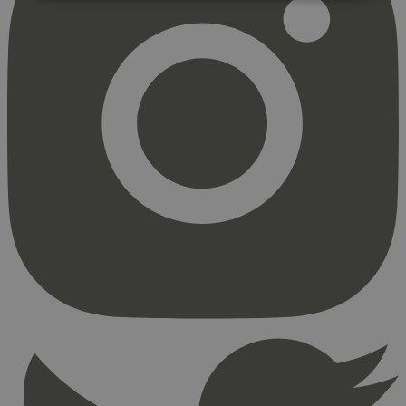
Strengt nødvendig
Statistikk
Markedsføring
Strengt nødvendige informasjonskapsler tillater
kjernefunksjoner på nettstedet, som
brukerinnlogging og kontoadministrasjon.
Nettstedet kan ikke brukes riktig uten strengt
nødvendige informasjonskapsler.
Provider
/
Navn
Utløpsdato
Domene
_hjAbsoluteSessionInProgress
29
Hotjar Ltd
minutter
.svanemerket.no
54
sekunder
_hjFirstSeen
29
Hotjar Ltd
minutter
.svanemerket.no
54
sekunder