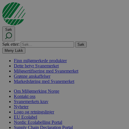
Søk
Søk etter:
Meny
Lukk
Finn miljømerkede produkter
Dette betyr Svanemerket
Miljøsertifisering med Svanemerket
Grønne anskaffelser
Markedsføring med Svanemerket
Om Miljømerking Norge
Kontakt oss
Svanemerkets krav
Nyheter
Logo og retningslinjer
EU Ecolabel
Nordic Ecolabelling Portal
Supply Chain Declaration Portal