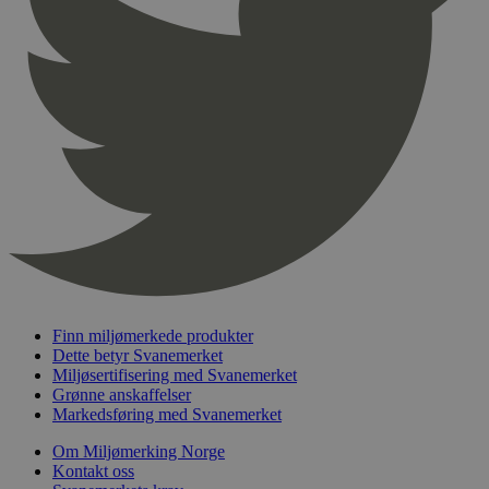
pageviewCount
.svanemerket.no
Sesjon
nelapi-product-archive-filters
svanemerket.no
4 dager 4
timer
nelapi-last-visited-category
svanemerket.no
4 dager 4
timer
wordpress_test_cookie
Sesjon
Automattic
Inc.
svanemerket.no
_hjIncludedInPageviewSample
2 minutter
Hotjar Ltd
svanemerket.no
Finn miljømerkede produkter
Dette betyr Svanemerket
Miljøsertifisering med Svanemerket
Grønne anskaffelser
Markedsføring med Svanemerket
Om Miljømerking Norge
Kontakt oss